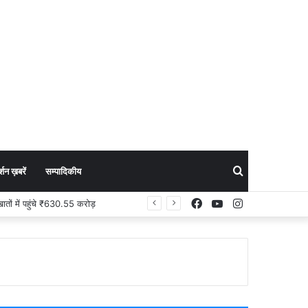
Search
शन ख़बरें
सम्पादिकीय
Facebook
YouTube
Instagram
Cyber Crime News : प्रेमिका ने शादी से किया इनकार, फिर प्रेमी ने आपत्तिजनक फोटो-वीडियो सोशल मीडिया पर किया वायरल, आरोपी बेंगलुरु से गिरफ्तार
for