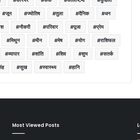
ा
करियर
कर्क
कालाष्टमी
कुंडली
जून
ज्योतिष
तुला
दैनिक
धन
ेश
नौकरी
परिवार
पूजा
प्रेम
मिथुन
मीन
मेष
योग
राशिफल
व्यापार
शांति
शिव
शुभ
सतर्क
िंह
सुख
स्वास्थ्य
हानि
Most Viewed Posts
L