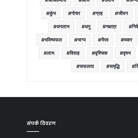
अधिकमास
आज
उपाय
कन्य
कुंभ
गोचर
ग्रह
जीवन
धनलाभ
धनु
नक्षत्र
निव
भविष्यफल
भाग्य
भैरव
मकर
लाभ
विवाह
वृश्चिक
वृषभ
सफलता
समृद्धि
स
संपर्क विवरण