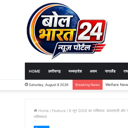
HOME
छत्तीसगढ़
मध्यप्रदेश
असम
नागालैंड
राष्
Saturday, August 8 2026
Breaking News
Home
/
Feature
/
8 जून 2026 का राशिफल: कालाष्टमी और प्रीत
भविष्यफल