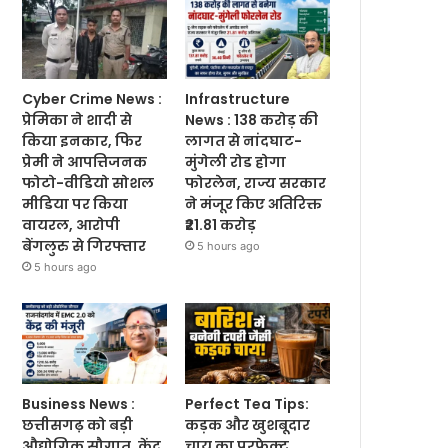
Cyber Crime News :
Infrastructure
प्रेमिका ने शादी से
News : 138 करोड़ की
किया इनकार, फिर
लागत से नांदघाट-
प्रेमी ने आपत्तिजनक
मुंगेली रोड होगा
फोटो-वीडियो सोशल
फोरलेन, राज्य सरकार
मीडिया पर किया
ने मंजूर किए अतिरिक्त
वायरल, आरोपी
₹21.81 करोड़
बेंगलुरु से गिरफ्तार
5 hours ago
5 hours ago
Business News :
Perfect Tea Tips:
छत्तीसगढ़ को बड़ी
कड़क और खुशबूदार
औद्योगिक सौगात, केंद्र
चाय का परफेक्ट