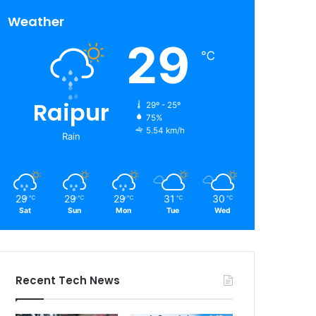
Weather
29
℃
Raipur
29º - 25º
75%
5.54 km/h
Rain
29
29
29
31
30
℃
℃
℃
℃
℃
Sat
Sun
Mon
Tue
Wed
Recent Tech News