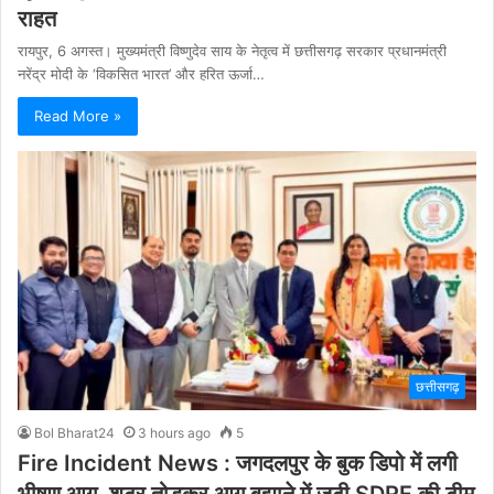
राहत
रायपुर, 6 अगस्त। मुख्यमंत्री विष्णुदेव साय के नेतृत्व में छत्तीसगढ़ सरकार प्रधानमंत्री
नरेंद्र मोदी के ‘विकसित भारत’ और हरित ऊर्जा…
Read More »
छत्तीसगढ़
Bol Bharat24
3 hours ago
5
Fire Incident News : जगदलपुर के बुक डिपो में लगी
भीषण आग, शटर तोड़कर आग बुझाने में जुटी SDRF की टीम