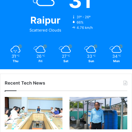
31
Raipur
31º - 26º
66%
4.76 km/h
Scattered Clouds
31
26
27
33
34
℃
℃
℃
℃
℃
Thu
Fri
Sat
Sun
Mon
Recent Tech News