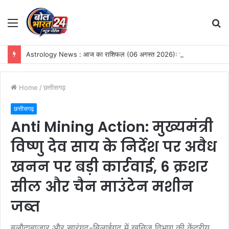
Menu
S
fo
Astrology News : आज का राशिफल (06 अगस्त 2026): सूर्य-बुध के बुधादित्य राजयोग से चमक उठेगी इन राशियों की किस्मत, अचानक धनलाभ के प्रबल योग
Home
/
छत्तीसगढ़
छत्तीसगढ़
Anti Mining Action: मुख्यमंत्री
विष्णु देव साय के निर्देश पर अवैध
खनन पर बड़ी कार्रवाई, 6 क्रशर
सील और चैन माउंटेन मशीन
जब्त
बलौदाबाजार और सारंगढ़-बिलाईगढ़ में खनिज विभाग की केंद्रीय