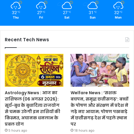
32
27
27
31
32
℃
℃
℃
℃
℃
Thu
Fri
Sat
Sun
Mon
Recent Tech News
Astrology News : आज का
Welfare News : ‘सशक्त
राशिफल (06 अगस्त 2026):
बचपन, समृद्ध छत्तीसगढ़’: बच्चों
सूर्य-बुध के बुधादित्य राजयोग
के पोषण और संरक्षण में प्रदेश ने
से चमक उठेगी इन राशियों की
गढ़े नए आयाम; पोषण पखवाड़े
किस्मत, अचानक धनलाभ के
में छत्तीसगढ़ देश में पहले स्थान
प्रबल योग
पर
5 hours ago
18 hours ago