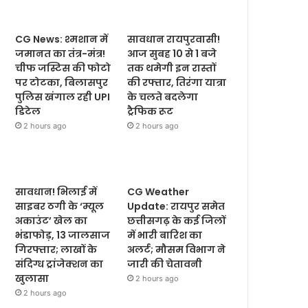
CG News: श्मशान में
सावधान रायपुरवासी!
जमानत का तंत्र-मंत्र!
आज सुबह 10 से 1 बजे
चीफ जस्टिस की फोटो
तक थमेगी इन रास्तों
पर टोटका, बिलासपुर
की रफ्तार, तिरंगा यात्रा
पुलिस खंगाल रही UPI
के चलते बदलेगा
डिटेल
ट्रैफिक रूट
2 hours ago
2 hours ago
सावधान! भिलाई में
CG Weather
साइबर ठगी के ‘म्यूल
Update: रायपुर समेत
अकाउंट’ खेल का
छत्तीसगढ़ के कई जिलों
भंडाफोड़, 13 जालसाज
में भारी बारिश का
गिरफ्तार; लाखों के
अलर्ट; मौसम विभाग ने
संदिग्ध ट्रांजेक्शन का
जारी की चेतावनी
खुलासा
2 hours ago
2 hours ago