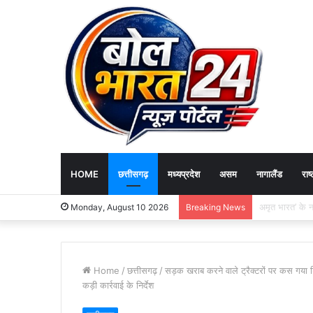
HOME
छत्तीसगढ़
मध्यप्रदेश
असम
नागालैंड
राष्
CG News: श्मशा
Monday, August 10 2026
Breaking News
Home
/
छत्तीसगढ़
/
सड़क खराब करने वाले ट्रैक्टरों पर कस गया 
कड़ी कार्रवाई के निर्देश