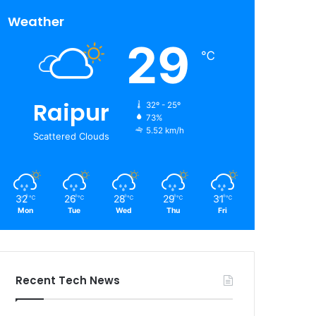
Weather
29
℃
Raipur
32º - 25º
73%
5.52 km/h
Scattered Clouds
32
26
28
29
31
℃
℃
℃
℃
℃
Mon
Tue
Wed
Thu
Fri
Recent Tech News