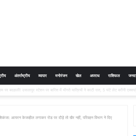
ट्रीय
अंतर्राष्ट्रीय
व्यापार
मनोरंजन
खेल
अपराध
राशिफल
जनदर्
न में जमानत का तंत्र-मंत्र! चीफ जस्टिस की फोटो पर टोटका, बिलासपुर पुलिस खंगाल रही UP
शिकंजा: आयरन केजव्हील लगाकर रोड पर दौड़े तो खैर नहीं, परिवहन विभाग ने दिए