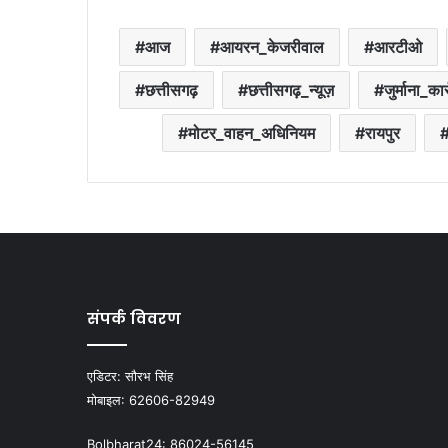
आज
आयरन_केजरीवाल
आरटीओ
छत्तीसगढ़
छत्तीसगढ़_न्यूज़
जुर्माना_कार
मोटर_वाहन_अधिनियम
रायपुर
संपर्क विवरण
एडिटर:
सौरभ सिंह
मोबाइल:
62606-82949
Bolbharat24:
86024-56145