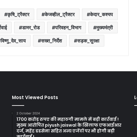
कृषि_ट्रैक्टर
केजव्हील_ट्रैक्टर
केदार_कश्यप
्रवाई
डामर_रोड
परिवहन_विभाग
मुख्यमंत्री
विष्णु_देव_साय
सख्त_निर्देश
सड़क_सुरक्षा
Most Viewed Posts
L
2 October 2024
1700 करोड़ रुपए की महाठगी मामले में बड़ी कार्रवाई !
मुख्य आरोपित piyush jaiswal के खिलाफ एफआईआर
दर्ज, महेंद्र डडसेना सहित अन्य एजेंटों पर भी होगी बड़ी
कार्रवाई !