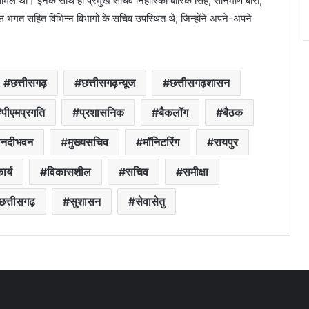
ामिल थीं। इनके साथ ही प्रमुख सचिव निहारिका बारिक सिंह, सोनमणि बोरा,
ल भगत सहित विभिन्न विभागों के सचिव उपस्थित थे, जिन्होंने अपने-अपने
छत्तीसगढ़
छत्तीसगढ़न्यूज
छत्तीसगढ़शासन
पीएमप्रगति
प्रशासनिक
बैकलॉग
बैठक
ानदीभवन
मुख्यसचिव
मॉनिटरिंग
रायपुर
र्य
विकासशील
सचिव
समीक्षा
छत्तीसगढ़
सुशासन
सेवासेतु