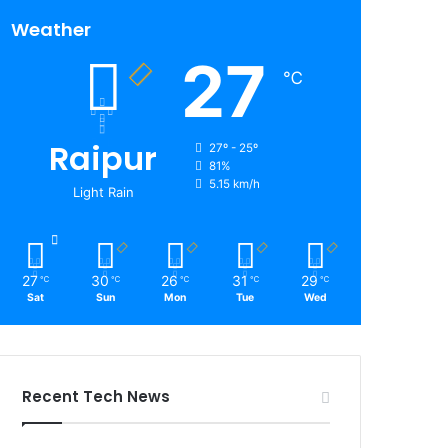
Weather
27
℃
Raipur
27º - 25º
81%
5.15 km/h
Light Rain
27
30
26
31
29
℃
℃
℃
℃
℃
Sat
Sun
Mon
Tue
Wed
Recent Tech News