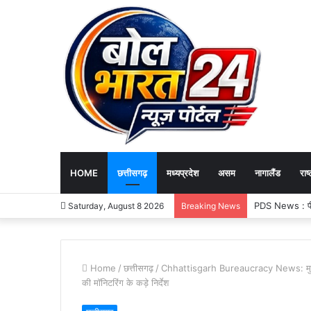
HOME
छत्तीसगढ़
मध्यप्रदेश
असम
नागालैंड
राष्
PDS News : पीडीए
Saturday, August 8 2026
Breaking News
Home
/
छत्तीसगढ़
/
Chhattisgarh Bureaucracy News: मुख्य स
की मॉनिटरिंग के कड़े निर्देश