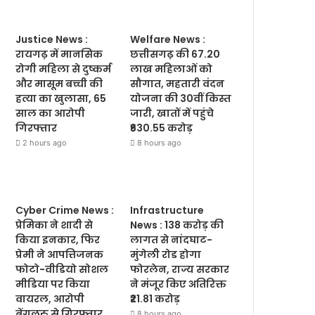
Justice News :
Welfare News :
रायगढ़ में मानसिक
छत्तीसगढ़ की 67.20
रोगी महिला से दुष्कर्म
लाख महिलाओं को
और मासूम बच्ची की
सौगात, महतारी वंदन
हत्या का खुलासा, 65
योजना की 30वीं किस्त
साल का आरोपी
जारी, खातों में पहुंचे
गिरफ्तार
₹630.55 करोड़
2 hours ago
8 hours ago
Cyber Crime News :
Infrastructure
प्रेमिका ने शादी से
News : 138 करोड़ की
किया इनकार, फिर
लागत से नांदघाट-
प्रेमी ने आपत्तिजनक
मुंगेली रोड होगा
फोटो-वीडियो सोशल
फोरलेन, राज्य सरकार
मीडिया पर किया
ने मंजूर किए अतिरिक्त
वायरल, आरोपी
₹21.81 करोड़
बेंगलुरु से गिरफ्तार
8 hours ago