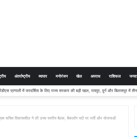
ट्रीय
अंतर्राष्ट्रीय
व्यापार
मनोरंजन
खेल
अपराध
राशिफल
जनदर्
स प्रणाली में पारदर्शिता के लिए राज्य सरकार की बड़ी पहल, रायपुर, दुर्ग और बिलासपुर में तीन ‘अ
चिव विकासशील ने ली उच्च स्तरीय बैठक, बैकलॉग पदों पर भर्ती और योजनाओं