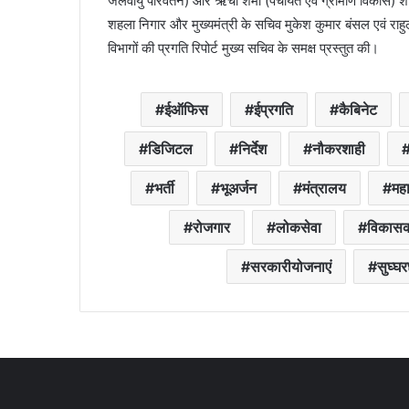
जलवायु परिवर्तन) और ऋचा शर्मा (पंचायत एवं ग्रामीण विकास) श
शहला निगार और मुख्यमंत्री के सचिव मुकेश कुमार बंसल एवं राहु
विभागों की प्रगति रिपोर्ट मुख्य सचिव के समक्ष प्रस्तुत की।
ईऑफिस
ईप्रगति
कैबिनेट
डिजिटल
निर्देश
नौकरशाही
भर्ती
भूअर्जन
मंत्रालय
मह
रोजगार
लोकसेवा
विकासका
सरकारीयोजनाएं
सुघ्घर