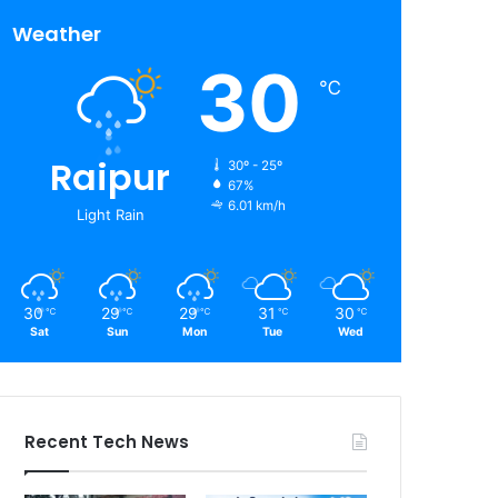
Weather
30
℃
Raipur
30º - 25º
67%
6.01 km/h
Light Rain
30
29
29
31
30
℃
℃
℃
℃
℃
Sat
Sun
Mon
Tue
Wed
Recent Tech News