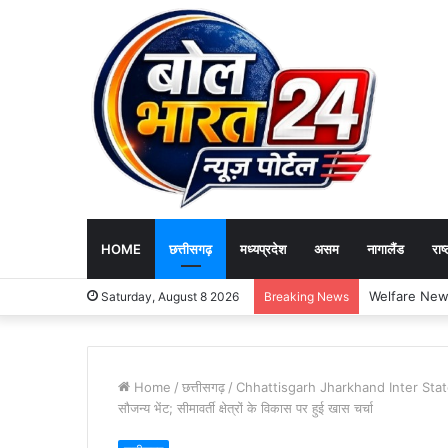
HOME
छत्तीसगढ़
मध्यप्रदेश
असम
नागालैंड
राष्
Saturday, August 8 2026
Breaking News
Home
/
छत्तीसगढ़
/
Chhattisgarh Jharkhand Inter State Meet:
सौजन्य भेंट; सीमावर्ती क्षेत्रों के विकास पर हुई खास चर्चा