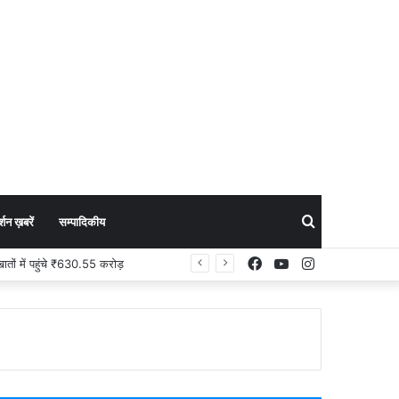
Search
शन ख़बरें
सम्पादिकीय
Facebook
YouTube
Instagram
Cyber Crime News : प्रेमिका ने शादी से किया इनकार, फिर प्रेमी ने आपत्तिजनक फोटो-वीडियो सोशल मीडिया पर किया वायरल, आरोपी बेंगलुरु से गिरफ्तार
for