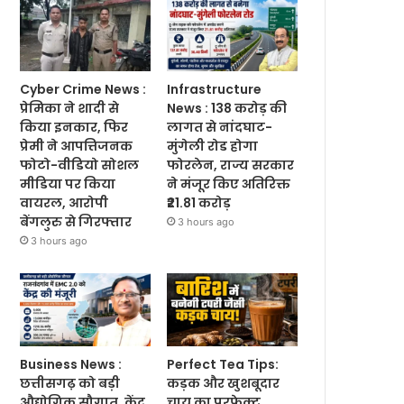
Cyber Crime News :
Infrastructure
प्रेमिका ने शादी से
News : 138 करोड़ की
किया इनकार, फिर
लागत से नांदघाट-
प्रेमी ने आपत्तिजनक
मुंगेली रोड होगा
फोटो-वीडियो सोशल
फोरलेन, राज्य सरकार
मीडिया पर किया
ने मंजूर किए अतिरिक्त
वायरल, आरोपी
₹21.81 करोड़
बेंगलुरु से गिरफ्तार
3 hours ago
3 hours ago
Business News :
Perfect Tea Tips:
छत्तीसगढ़ को बड़ी
कड़क और खुशबूदार
औद्योगिक सौगात, केंद्र
चाय का परफेक्ट