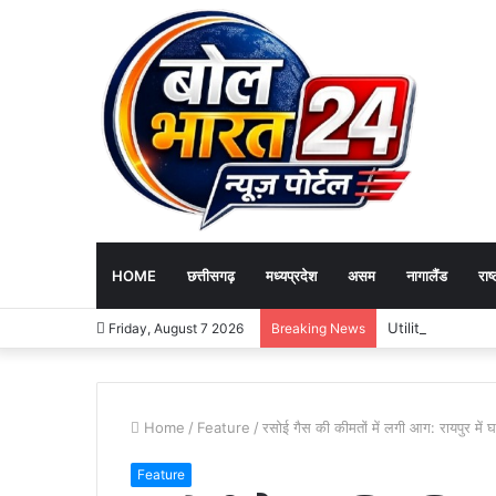
HOME
छत्तीसगढ़
मध्यप्रदेश
असम
नागालैंड
राष्
Utility News : बड़े 
Friday, August 7 2026
Breaking News
Home
/
Feature
/
रसोई गैस की कीमतों में लगी आग: रायपुर में घ
Feature