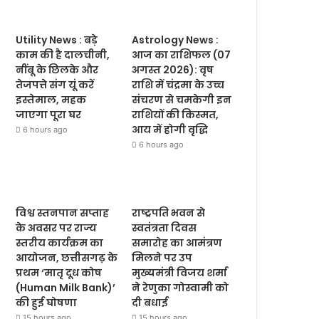
Utility News : बड़े
Astrology News :
काम की है दालचीनी,
आज का राशिफल (07
नींबू के छिलके और
अगस्त 2026): वृष
तेजपत्ते संग यूं करें
राशि में चंद्रमा के उच्च
इस्तेमाल, महक
संचरण से चमकेगी इन
जाएगा पूरा घर
राशियों की किस्मत,
आय में होगी वृद्धि
6 hours ago
6 hours ago
विश्व स्तनपान सप्ताह
राष्ट्रपति भवन से
के अवसर पर राज्य
स्वतंत्रता दिवस
स्तरीय कार्यक्रम का
समारोह का आमंत्रण
आयोजन, छत्तीसगढ़ के
मिलने पर उप
प्रथम ‘मातृ दूध कोष
मुख्यमंत्री विजय शर्मा
(Human Milk Bank)’
ने रेणुका गोस्वामी को
की हुई घोषणा
दी बधाई
15 hours ago
15 hours ago