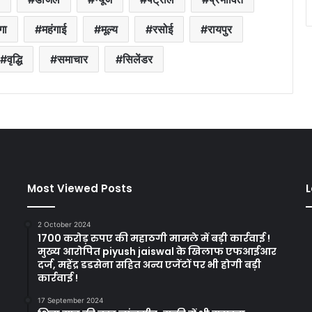
गा
महंगाई
मूल्य
रसोई
रायपुर
वृद्धि
समाचार
सिलेंडर
Most Viewed Posts
L
2 October 2024
1700 करोड़ रुपए की महाठगी मामले में बड़ी कार्रवाई !
मुख्य आरोपित piyush jaiswal के खिलाफ एफआईआर
दर्ज, महेंद्र डडसेना सहित अन्य एजेंटों पर भी होगी बड़ी
कार्रवाई !
17 September 2024