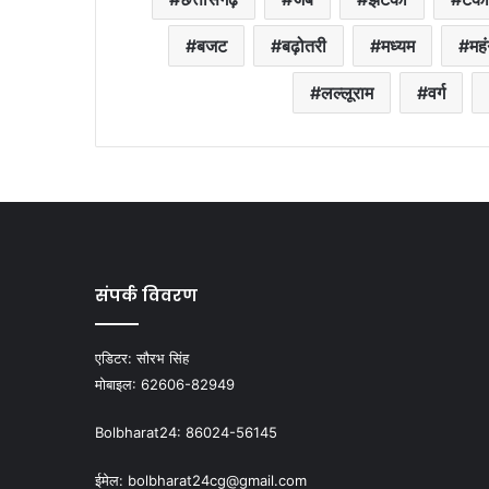
बजट
बढ़ोतरी
मध्यम
महं
लल्लूराम
वर्ग
संपर्क विवरण
एडिटर:
सौरभ सिंह
मोबाइल:
62606-82949
Bolbharat24:
86024-56145
ईमेल:
bolbharat24cg@gmail.com