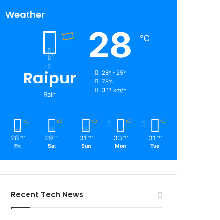
Weather
28
℃
Raipur
28º - 25º
78%
3.17 km/h
Rain
28
29
31
33
31
℃
℃
℃
℃
℃
Fri
Sat
Sun
Mon
Tue
Recent Tech News