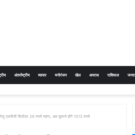
ट्रीय
अंतर्राष्ट्रीय
व्यापार
मनोरंजन
खेल
अपराध
राशिफल
जनदर्
काम की है दालचीनी, नींबू के छिलके और तेजपत्ते संग यूं करें इस्तेमाल, महक जाएगा पूरा घर
रेलू एलपीजी सिलेंडर 29 रुपये महंगा, अब चुकाने होंगे 1013 रुपये