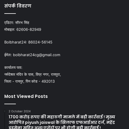
संपर्क विवरण
एडिटर:
सौरभ सिंह
मोबाइल:
62606-82949
Bolbharat24:
86024-56145
ईमेल:
bolbharat24cg@gmail.com
कार्यालय पता:
नर्मदेश्वर मंदिर के पास, विप्र नगर, रायपुरा,
जिला - रायपुर, पिन कोड - 492013
Most Viewed Posts
2 October 2024
1700 करोड़ रुपए की महाठगी मामले में बड़ी कार्रवाई ! मुख्य
आरोपित piyush jaiswal के खिलाफ एफआईआर दर्ज, महेंद्र
डडसेना सहित अन्य एजेंटों पर भी होगी बड़ी कार्रवाई !