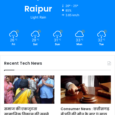
Raipur
26º - 25º
85%
3.85 km/h
Light Rain
26
29
31
33
32
℃
℃
℃
℃
℃
Fri
Sat
Sun
Mon
Tue
Recent Tech News
समाज की एकजुटता
Consumer News : छत्तीसगढ़
सामाजिक विकास की सबसे
में पति की मौत के बाद 11 साल