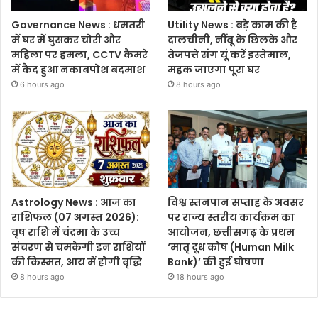
Governance News : धमतरी
Utility News : बड़े काम की है
में घर में घुसकर चोरी और
दालचीनी, नींबू के छिलके और
महिला पर हमला, CCTV कैमरे
तेजपत्ते संग यूं करें इस्तेमाल,
में कैद हुआ नकाबपोश बदमाश
महक जाएगा पूरा घर
6 hours ago
8 hours ago
Astrology News : आज का
विश्व स्तनपान सप्ताह के अवसर
राशिफल (07 अगस्त 2026):
पर राज्य स्तरीय कार्यक्रम का
वृष राशि में चंद्रमा के उच्च
आयोजन, छत्तीसगढ़ के प्रथम
संचरण से चमकेगी इन राशियों
‘मातृ दूध कोष (Human Milk
की किस्मत, आय में होगी वृद्धि
Bank)’ की हुई घोषणा
8 hours ago
18 hours ago