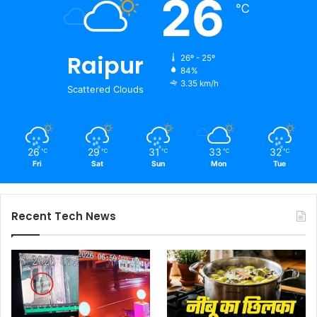
26
℃
Raipur
26º - 25º
84%
3.35 km/h
Scattered Clouds
26
29
31
33
32
℃
℃
℃
℃
℃
Fri
Sat
Sun
Mon
Tue
Recent Tech News