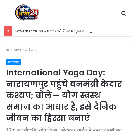
Menu
S
fo
Governance News : धमतरी में घर में घुसकर चोरी और महिला पर हमला, CCTV कैमरे में कैद हुआ नकाबपोश बदमाश
Home
/
छत्तीसगढ़
छत्तीसगढ़
International Yoga Day:
नारायणपुर पहुंचे वनमंत्री केदार
कश्यप; बोले— योग स्वस्थ
समाज का आधार है, इसे दैनिक
जीवन का हिस्सा बनाएं
12वां अंतर्राष्ट्रीय योग दिवस: कोटमहर गार्डन में उमड़ा जनसैलाब,