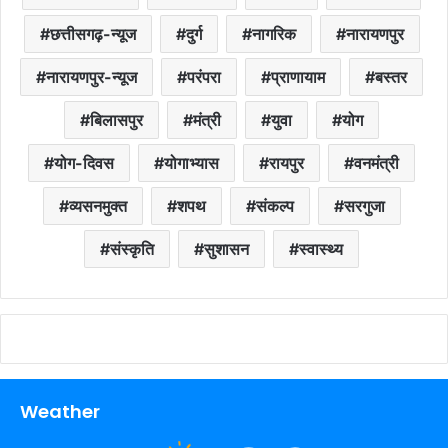
छत्तीसगढ़-न्यूज
दुर्ग
नागरिक
नारायणपुर
नारायणपुर-न्यूज
परंपरा
प्राणायाम
बस्तर
बिलासपुर
मंत्री
युवा
योग
योग-दिवस
योगाभ्यास
रायपुर
वनमंत्री
व्यसनमुक्त
शपथ
संकल्प
सरगुजा
संस्कृति
सुशासन
स्वास्थ्य
Weather