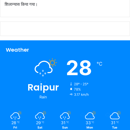
शिलान्यास किया गया।
Weather
28
℃
Raipur
28º - 25º
78%
3.17 km/h
Rain
28
29
31
33
31
℃
℃
℃
℃
℃
Fri
Sat
Sun
Mon
Tue