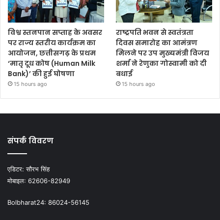
विश्व स्तनपान सप्ताह के अवसर
राष्ट्रपति भवन से स्वतंत्रता
पर राज्य स्तरीय कार्यक्रम का
दिवस समारोह का आमंत्रण
आयोजन, छत्तीसगढ़ के प्रथम
मिलने पर उप मुख्यमंत्री विजय
‘मातृ दूध कोष (Human Milk
शर्मा ने रेणुका गोस्वामी को दी
Bank)’ की हुई घोषणा
बधाई
15 hours ago
15 hours ago
संपर्क विवरण
एडिटर:
सौरभ सिंह
मोबाइल:
62606-82949
Bolbharat24:
86024-56145