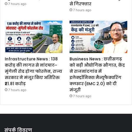
से गिरफ्तार
7 hours ago
7 hours ago
Infrastructure News : 138
Business News : छत्तीसगढ़
करोड़ की लागत से नांदघाट-
को बड़ी औद्योगिक सौगात, केंद्र
मुंगेली रोड होगा फोरलेन, राज्य
ने राजनांदगांव में
सरकार ने मंजूर किए अतिरिक्त
इलेक्ट्रॉनिक्स मैन्युफैक्चरिंग
₹21.81 करोड़
क्लस्टर (EMC 2.0) को दी
मंजूरी
7 hours ago
7 hours ago
संपर्क विवरण