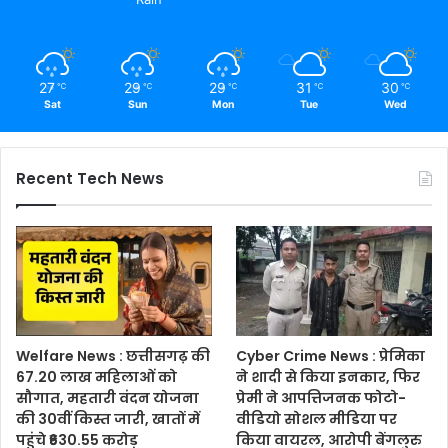
27
29
29
31
30
℃
℃
℃
℃
℃
Sat
Sun
Mon
Tue
Wed
Recent Tech News
Welfare News : छत्तीसगढ़ की
Cyber Crime News : प्रेमिका
67.20 लाख महिलाओं को
ने शादी से किया इनकार, फिर
सौगात, महतारी वंदन योजना
प्रेमी ने आपत्तिजनक फोटो-
की 30वीं किस्त जारी, खातों में
वीडियो सोशल मीडिया पर
पहुंचे ₹630.55 करोड़
किया वायरल, आरोपी बेंगलुरु