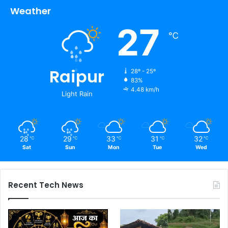
Weather
27
℃
Raipur
28º - 25º
83%
4.48 km/h
Light Rain
28
29
33
31
32
℃
℃
℃
℃
℃
Sat
Sun
Mon
Tue
Wed
Recent Tech News