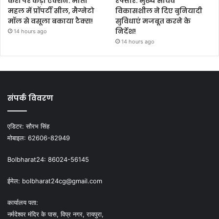
करों पर कड़ा एक्शन: मोती
रफ्तार: मुख्य सचिव
महल में प्रॉपर्टी सील, मैग्नेटो
विकासशील ने दिए बुनियादी
मॉल से वसूला बकाया टैक्स!
सुविधाएं मजबूत करने के
निर्देश!
14 hours ago
14 hours ago
संपर्क विवरण
एडिटर:
सौरभ सिंह
मोबाइल:
62606-82949
Bolbharat24:
86024-56145
ईमेल:
bolbharat24cg@gmail.com
कार्यालय पता:
नर्मदेश्वर मंदिर के पास, विप्र नगर, रायपुरा,