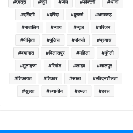
छात्रा
जुर्म
जेल
डॉक्टरी
थाना
दरिंदगी
दरिंदा
दुष्कर्म
धरपकड़
नाबालिग
न्याय
न्यूज
परिजन
पीड़िता
पुलिस
पॉक्सो
प्रयास
बयानात
बिलासपुर
महिला
मुंगेली
मुलाहजा
रिमांड
लाइव
लालपुर
शिकायत
शिकार
सख्त
संवेदनशीलता
सुरक्षा
स्थानीय
हमला
हवस