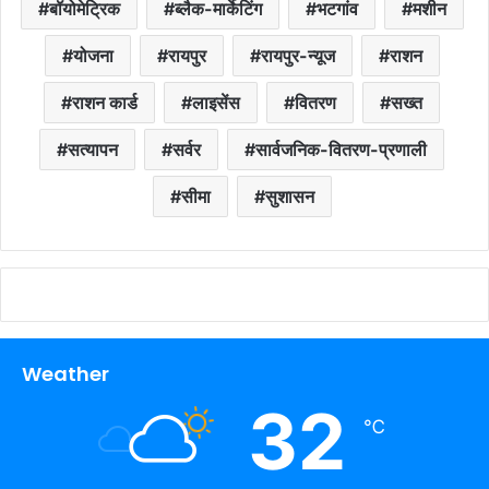
बॉयोमेट्रिक
ब्लैक-मार्केटिंग
भटगांव
मशीन
योजना
रायपुर
रायपुर-न्यूज
राशन
राशन कार्ड
लाइसेंस
वितरण
सख्त
सत्यापन
सर्वर
सार्वजनिक-वितरण-प्रणाली
सीमा
सुशासन
Weather
32
℃