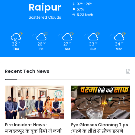
Raipur
32º - 26º
57%
5.23 km/h
Scattered Clouds
32
26
27
33
34
℃
℃
℃
℃
℃
Thu
Fri
Sat
Sun
Mon
Recent Tech News
Fire Incident News :
Eye Glasses Cleaning Tips
जगदलपुर के बुक डिपो में लगी
:चश्मे के शीशे से स्क्रैच हटाने