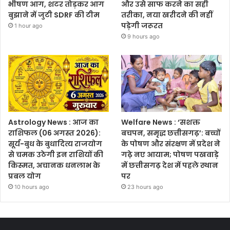
भीषण आग, शटर तोड़कर आग
और उसे साफ करने का सही
बुझाने में जुटी SDRF की टीम
तरीका, नया खरीदने की नहीं
पड़ेगी जरूरत
1 hour ago
9 hours ago
Astrology News : आज का
Welfare News : ‘सशक्त
राशिफल (06 अगस्त 2026):
बचपन, समृद्ध छत्तीसगढ़’: बच्चों
सूर्य-बुध के बुधादित्य राजयोग
के पोषण और संरक्षण में प्रदेश ने
से चमक उठेगी इन राशियों की
गढ़े नए आयाम; पोषण पखवाड़े
किस्मत, अचानक धनलाभ के
में छत्तीसगढ़ देश में पहले स्थान
प्रबल योग
पर
10 hours ago
23 hours ago