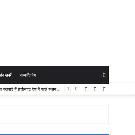
Search
शन ख़बरें
सम्पादिकीय
Facebook
YouTube
Instagram
Welfare News : ‘सशक्त बचपन, समृद्ध छत्तीसगढ़’: बच्चों के पोषण और संरक्षण में प्रदेश ने गढ़े नए आयाम; पोषण पखवाड़े में छत्तीसगढ़ देश में पहले स्थान पर
for