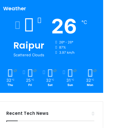
Weather
26
℃
Raipur
26º - 26º
87%
3.97 km/h
Scattered Clouds
32
25
32
31
32
℃
℃
℃
℃
℃
Thu
Fri
Sat
Sun
Mon
Recent Tech News