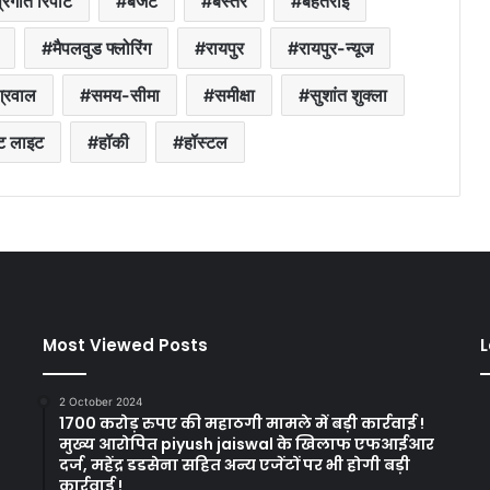
्रगति रिपोर्ट
बजट
बस्तर
बहतराई
मैपलवुड फ्लोरिंग
रायपुर
रायपुर-न्यूज
ग्रवाल
समय-सीमा
समीक्षा
सुशांत शुक्ला
्ट लाइट
हॉकी
हॉस्टल
Most Viewed Posts
L
2 October 2024
1700 करोड़ रुपए की महाठगी मामले में बड़ी कार्रवाई !
मुख्य आरोपित piyush jaiswal के खिलाफ एफआईआर
दर्ज, महेंद्र डडसेना सहित अन्य एजेंटों पर भी होगी बड़ी
कार्रवाई !