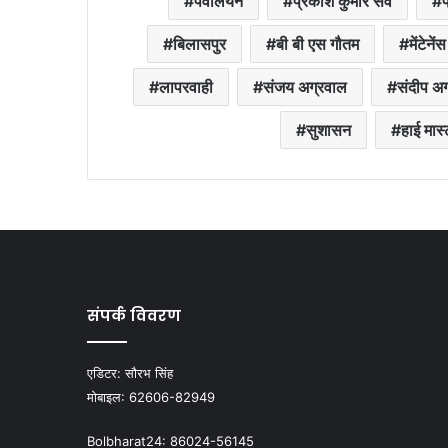
पैवेलियन
प्रकाश कुमार सर्वे
प
बिलासपुर
बी बी एस गौतम
मेंटेनेंस
लापरवाही
संजय अग्रवाल
संदीप अ
सुशासन
हाई मास
संपर्क विवरण
एडिटर:
सौरभ सिंह
मोबाइल:
62606-82949
Bolbharat24:
86024-56145