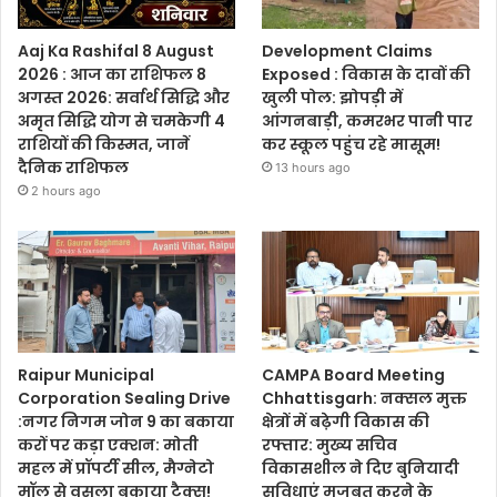
Aaj Ka Rashifal 8 August
Development Claims
2026 : आज का राशिफल 8
Exposed : विकास के दावों की
अगस्त 2026: सर्वार्थ सिद्धि और
खुली पोल: झोपड़ी में
अमृत सिद्धि योग से चमकेगी 4
आंगनबाड़ी, कमरभर पानी पार
राशियों की किस्मत, जानें
कर स्कूल पहुंच रहे मासूम!
दैनिक राशिफल
13 hours ago
2 hours ago
Raipur Municipal
CAMPA Board Meeting
Corporation Sealing Drive
Chhattisgarh: नक्सल मुक्त
:नगर निगम जोन 9 का बकाया
क्षेत्रों में बढ़ेगी विकास की
करों पर कड़ा एक्शन: मोती
रफ्तार: मुख्य सचिव
महल में प्रॉपर्टी सील, मैग्नेटो
विकासशील ने दिए बुनियादी
मॉल से वसूला बकाया टैक्स!
सुविधाएं मजबूत करने के