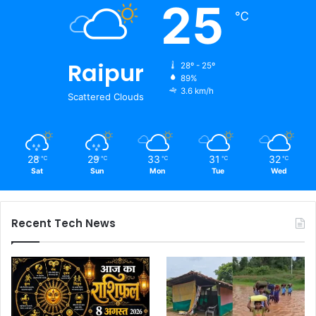
25
℃
Raipur
28º - 25º
89%
3.6 km/h
Scattered Clouds
28
29
33
31
32
℃
℃
℃
℃
℃
Sat
Sun
Mon
Tue
Wed
Recent Tech News