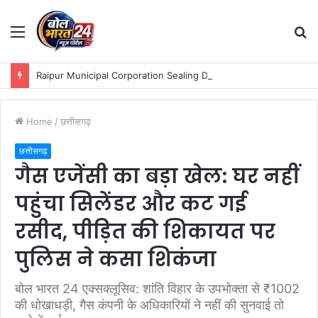
Menu
S
fo
Raipur Municipal Corporation Sealing Drive :नगर निगम जोन 9 का बकाया करों पर कड़ा एक्शन: मोती महल में प्रॉपर्टी सील, मैग्नेटो मॉल से वसूला बकाया टैक्स!
Home
/
छत्तीसगढ़
छत्तीसगढ़
गैस एजेंसी का बड़ा खेल: घर नहीं
पहुंचा सिलेंडर और कट गई
रसीद, पीड़ित की शिकायत पर
पुलिस ने कसा शिकंजा
बोल भारत 24 एक्सक्लूसिव: शांति विहार के उपभोक्ता से ₹1002
की धोखाधड़ी, गैस कंपनी के अधिकारियों ने नहीं की सुनवाई तो