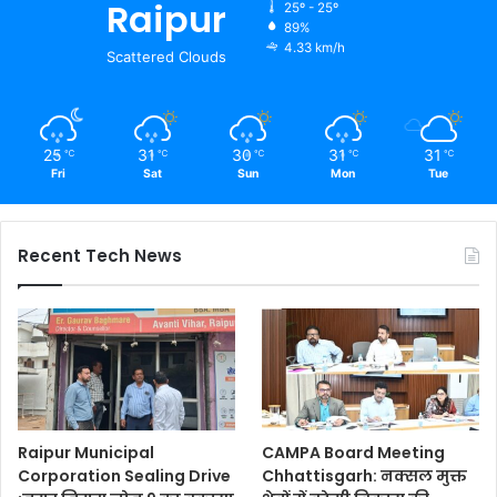
Raipur
25º - 25º
89%
4.33 km/h
Scattered Clouds
25
31
30
31
31
℃
℃
℃
℃
℃
Fri
Sat
Sun
Mon
Tue
Recent Tech News
Raipur Municipal
CAMPA Board Meeting
Corporation Sealing Drive
Chhattisgarh: नक्सल मुक्त