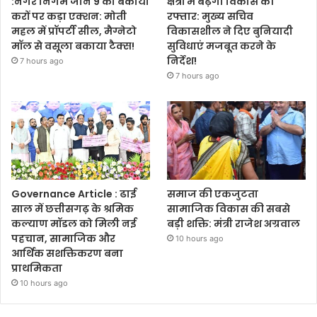
:नगर निगम जोन 9 का बकाया
क्षेत्रों में बढ़ेगी विकास की
करों पर कड़ा एक्शन: मोती
रफ्तार: मुख्य सचिव
महल में प्रॉपर्टी सील, मैग्नेटो
विकासशील ने दिए बुनियादी
मॉल से वसूला बकाया टैक्स!
सुविधाएं मजबूत करने के
निर्देश!
7 hours ago
7 hours ago
Governance Article : ढाई
समाज की एकजुटता
साल में छत्तीसगढ़ के श्रमिक
सामाजिक विकास की सबसे
कल्याण मॉडल को मिली नई
बड़ी शक्ति: मंत्री राजेश अग्रवाल
पहचान, सामाजिक और
10 hours ago
आर्थिक सशक्तिकरण बना
प्राथमिकता
10 hours ago