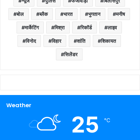
न्यूज
पुलिस
फर्जीवाड़ा
बिलासपुर
बोल
ब्लैक
भारत
भुगतान
मनीष
मार्केटिंग
मिश्रा
रिकॉर्ड
लाइव
विनोद
विहार
शांति
शिकायत
सिलेंडर
Weather
25
℃