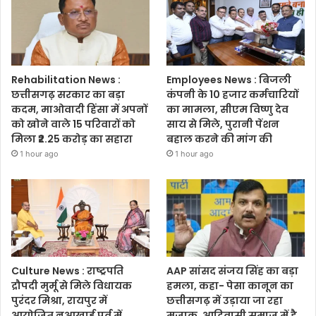
Rehabilitation News :
Employees News : बिजली
छत्तीसगढ़ सरकार का बड़ा
कंपनी के 10 हजार कर्मचारियों
कदम, माओवादी हिंसा में अपनों
का मामला, सीएम विष्णु देव
को खोने वाले 15 परिवारों को
साय से मिले, पुरानी पेंशन
मिला ₹2.25 करोड़ का सहारा
बहाल करने की मांग की
1 hour ago
1 hour ago
Culture News : राष्ट्रपति
AAP सांसद संजय सिंह का बड़ा
द्रौपदी मुर्मू से मिले विधायक
हमला, कहा- पेसा कानून का
पुरंदर मिश्रा, रायपुर में
छत्तीसगढ़ में उड़ाया जा रहा
आयोजित नुआखाई पर्व में
मजाक, आदिवासी समाज में है