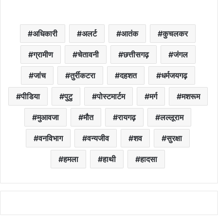
अधिकारी
अलर्ट
आतंक
कुचलकर
ग्रामीण
चेतावनी
छत्तीसगढ़
जंगल
जांच
तुर्रीकटरा
दहशत
धर्मजयगढ़
पीडिया
पुटु
पोस्टमार्टम
मर्ग
मशरूम
मुआवजा
मौत
रायगढ़
लल्लूराम
वनविभाग
वन्यजीव
शव
सुरक्षा
हमला
हाथी
हादसा