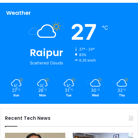
Weather
27
℃
Raipur
27º - 24º
83%
6.35 km/h
Scattered Clouds
27
26
31
30
32
℃
℃
℃
℃
℃
Sun
Mon
Tue
Wed
Thu
Recent Tech News