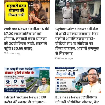
Welfare News : छत्तीसगढ़ की
Cyber Crime News : प्रेमिका
67.20 लाख महिलाओं को
ने शादी से किया इनकार, फिर
सौगात, महतारी वंदन योजना
प्रेमी ने आपत्तिजनक फोटो-
की 30वीं किस्त जारी, खातों में
वीडियो सोशल मीडिया पर
पहुंचे ₹630.55 करोड़
किया वायरल, आरोपी बेंगलुरु
से गिरफ्तार
6 hours ago
6 hours ago
Infrastructure News : 138
Business News : छत्तीसगढ़
करोड़ की लागत से नांदघाट-
को बड़ी औद्योगिक सौगात, केंद्र