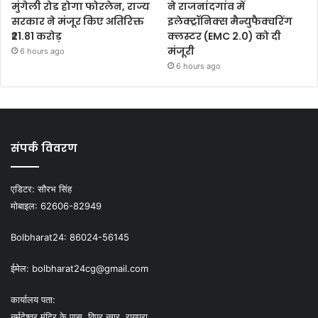
मुंगेली रोड होगा फोरलेन, राज्य
ने राजनांदगांव में
सरकार ने मंजूर किए अतिरिक्त
इलेक्ट्रॉनिक्स मैन्युफैक्चरिंग
₹21.81 करोड़
क्लस्टर (EMC 2.0) को दी
मंजूरी
6 hours ago
6 hours ago
संपर्क विवरण
एडिटर:
सौरभ सिंह
मोबाइल:
62606-82949
Bolbharat24:
86024-56145
ईमेल:
bolbharat24cg@gmail.com
कार्यालय पता:
नर्मदेश्वर मंदिर के पास, विप्र नगर, रायपुरा,