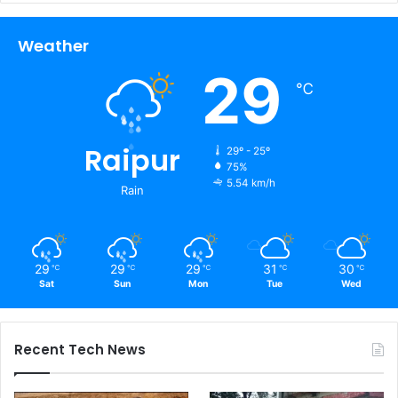
Weather
29
℃
Raipur
29º - 25º
75%
5.54 km/h
Rain
29
29
29
31
30
℃
℃
℃
℃
℃
Sat
Sun
Mon
Tue
Wed
Recent Tech News