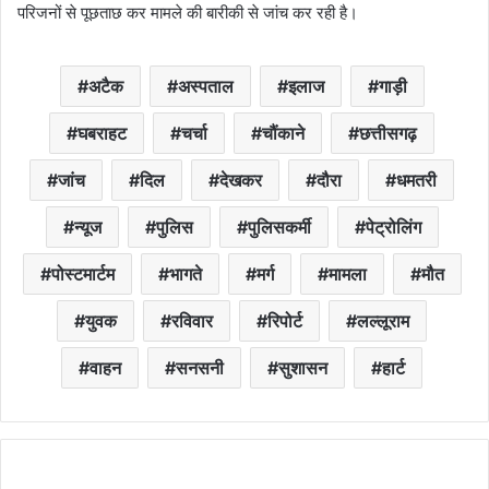
परिजनों से पूछताछ कर मामले की बारीकी से जांच कर रही है।
अटैक
अस्पताल
इलाज
गाड़ी
घबराहट
चर्चा
चौंकाने
छत्तीसगढ़
जांच
दिल
देखकर
दौरा
धमतरी
न्यूज
पुलिस
पुलिसकर्मी
पेट्रोलिंग
पोस्टमार्टम
भागते
मर्ग
मामला
मौत
युवक
रविवार
रिपोर्ट
लल्लूराम
वाहन
सनसनी
सुशासन
हार्ट