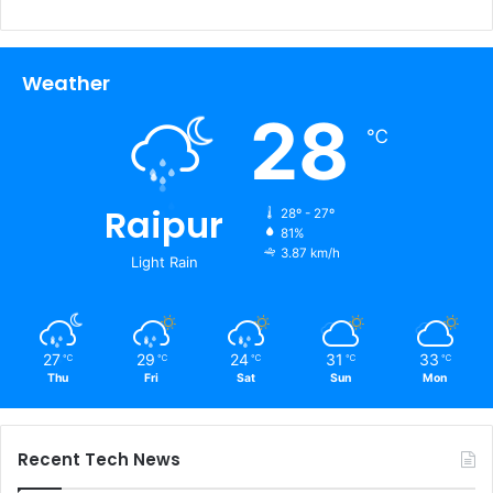
Weather
28
℃
Raipur
28º - 27º
81%
3.87 km/h
Light Rain
27
29
24
31
33
℃
℃
℃
℃
℃
Thu
Fri
Sat
Sun
Mon
Recent Tech News