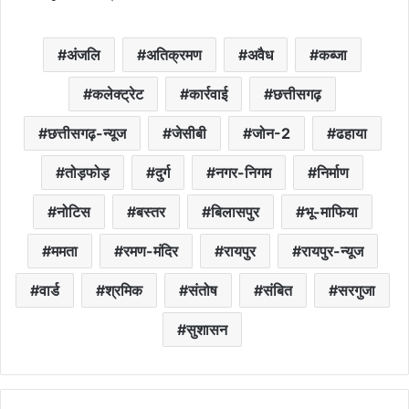
अंजलि
अतिक्रमण
अवैध
कब्जा
कलेक्ट्रेट
कार्रवाई
छत्तीसगढ़
छत्तीसगढ़-न्यूज
जेसीबी
जोन-2
ढहाया
तोड़फोड़
दुर्ग
नगर-निगम
निर्माण
नोटिस
बस्तर
बिलासपुर
भू-माफिया
ममता
रमण-मंदिर
रायपुर
रायपुर-न्यूज
वार्ड
श्रमिक
संतोष
संबित
सरगुजा
सुशासन