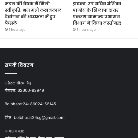
मंडल की बैठक में मिली
झटका, उप सचिव अंशिका
स्वीकृति, श्रम मंत्री लखनलाल
पाण्डेय के खिलाफ दायर
देवांगन की अध्यक्षता में हुए
प्रकरण सामान्य प्रशासन
फैसले
विभाग ने किया नस्तीबद्ध
1 hour ago
5 hours ago
संपर्क विवरण
एडिटर:
सौरभ सिंह
मोबाइल:
62606-82949
Bolbharat24:
86024-56145
ईमेल:
bolbharat24cg@gmail.com
कार्यालय पता: