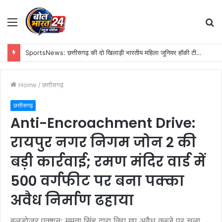
Menu
S
fo
निर्माण श्रमिकों के कल्याण हेतु अनेक महत्वपूर्ण निर्णयों को मंडल की बैठक में मिली स्वीकृति, श्रम मंत्री लखनलाल देवांगन की अध्यक्षता में हुए फैसले
Home
/
छत्तीसगढ़
छत्तीसगढ़
Anti-Encroachment Drive:
रायपुर नगर निगम जोन 2 की
बड़ी कार्रवाई; रमण मंदिर वार्ड में
500 वर्गफीट पर बना पक्का
अवैध निर्माण ढहाया
बुलडोजर एक्शन: ममता सिंह द्वारा किए गए अवैध कब्जे पर चला