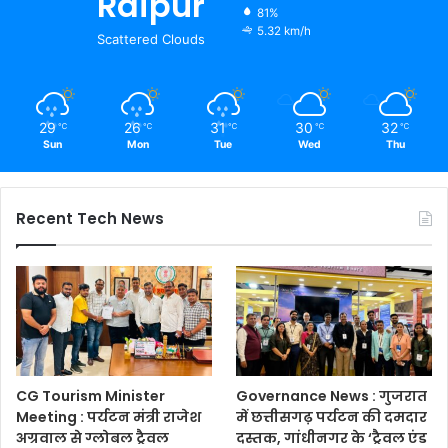
Raipur
81%
5.32 km/h
Scattered Clouds
29
26
31
30
32
℃
℃
℃
℃
℃
Sun
Mon
Tue
Wed
Thu
Recent Tech News
CG Tourism Minister
Governance News : गुजरात
Meeting : पर्यटन मंत्री राजेश
में छत्तीसगढ़ पर्यटन की दमदार
अग्रवाल से ग्लोबल ट्रैवल
दस्तक, गांधीनगर के ‘ट्रैवल एंड