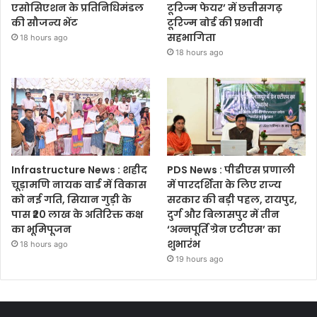
एसोसिएशन के प्रतिनिधिमंडल
टूरिज्म फेयर’ में छत्तीसगढ़
की सौजन्य भेंट
टूरिज्म बोर्ड की प्रभावी
सहभागिता
18 hours ago
18 hours ago
Infrastructure News : शहीद
PDS News : पीडीएस प्रणाली
चूड़ामणि नायक वार्ड में विकास
में पारदर्शिता के लिए राज्य
को नई गति, सियान गुड़ी के
सरकार की बड़ी पहल, रायपुर,
पास ₹20 लाख के अतिरिक्त कक्ष
दुर्ग और बिलासपुर में तीन
का भूमिपूजन
‘अन्नपूर्ति ग्रेन एटीएम’ का
शुभारंभ
18 hours ago
19 hours ago