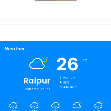
Weather
26
℃
Raipur
26º - 25º
86%
4.14 km/h
Scattered Clouds
26
29
31
33
32
℃
℃
℃
℃
℃