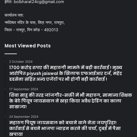
ईमेल:
bolbharat24cg@gmail.com
कार्यालय पता:
नर्मदेश्वर मंदिर के पास, विप्र नगर, रायपुरा,
जिला - रायपुर, पिन कोड - 492013
Most Viewed Posts
2 October 2024
1700 करोड़ रुपए की महाठगी मामले में बड़ी कार्रवाई ! मुख्य
आरोपित piyush jaiswal के खिलाफ एफआईआर दर्ज, महेंद्र
डडसेना सहित अन्य एजेंटों पर भी होगी बड़ी कार्रवाई !
17 September 2024
शिवा साहू की तरह जांजगीर-सक्ती में भी महाठग, सामान्य शिक्षक
के बेटे पियूष जायसवाल ने खड़ा किया अवैध ट्रेडिंग का काला
साम्राज्य!
24 September 2024
महाठग पियूष जायसवाल को बचाने वाले नेता जयपुरिहा!
कार्रवाई से बचने भाजपा ज्वाइन करने की चर्चा, दुबई में पैसा
खपाया