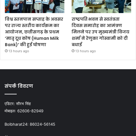
विश्व स्तनपान सप्ताह के अवसर
राष्ट्रपति भवन से स्वतंत्रता
पर राज्य स्तरीय कार्यक्रम का
दिवस समारोह का आमंत्रण
आयोजन, छत्तीसगढ़ के प्रथम
मिलने पर उप मुख्यमंत्री विजय
‘मातृ दूध कोष (Human Milk
शर्मा ने रेणुका गोस्वामी को दी
Bank)’ की हुई घोषणा
बधाई
13 hours ago
13 hours ago
संपर्क विवरण
एडिटर:
सौरभ सिंह
मोबाइल:
62606-82949
Bolbharat24:
86024-56145