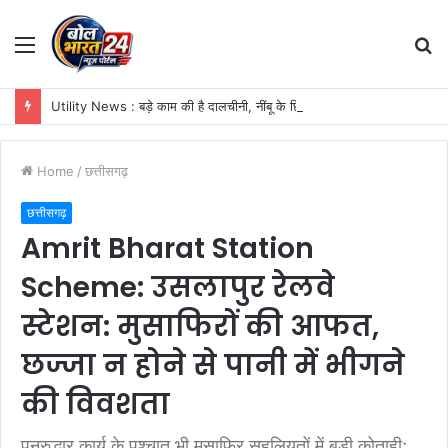
Menu
S
fo
Utility News : बड़े काम की है दालचीनी, नींबू के छिलके और तेजपत्ते संग यूं करें इस्तेमाल, महक जाएगा पूरा घर
Home
/
छत्तीसगढ़
छत्तीसगढ़
Amrit Bharat Station
Scheme: उसलापुर रेलवे
स्टेशन: मुसाफिरों की आफत,
छज्जा न होने से पानी में भीगने
की विवशता
पुनरुद्धार कार्य के पश्चात भी मुसाफिर सहूलियतों में बड़ी कोताही;