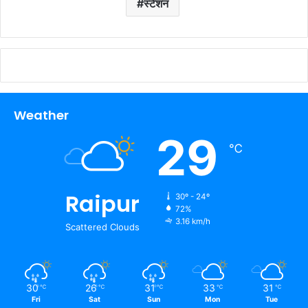
स्टेशन
Weather
29
℃
Raipur
30º - 24º
72%
3.16 km/h
Scattered Clouds
30
26
31
33
31
℃
℃
℃
℃
℃
Fri
Sat
Sun
Mon
Tue