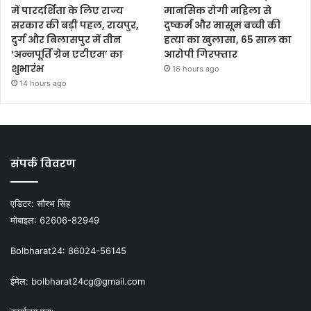
में पारदर्शिता के लिए राज्य
मानसिक रोगी महिला से
सरकार की बड़ी पहल, रायपुर,
दुष्कर्म और मासूम बच्ची की
दुर्ग और बिलासपुर में तीन
हत्या का खुलासा, 65 साल का
‘अन्नपूर्ति ग्रेन एटीएम’ का
आरोपी गिरफ्तार
शुभारंभ
16 hours ago
14 hours ago
संपर्क विवरण
एडिटर:
सौरभ सिंह
मोबाइल:
62606-82949
Bolbharat24:
86024-56145
ईमेल:
bolbharat24cg@gmail.com