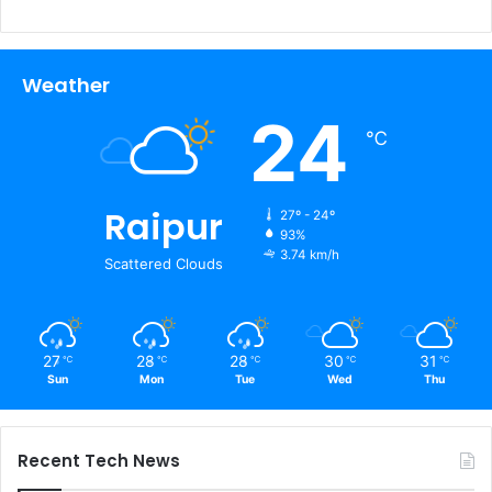
Weather
24
℃
Raipur
27º - 24º
93%
3.74 km/h
Scattered Clouds
27
28
28
30
31
℃
℃
℃
℃
℃
Sun
Mon
Tue
Wed
Thu
Recent Tech News