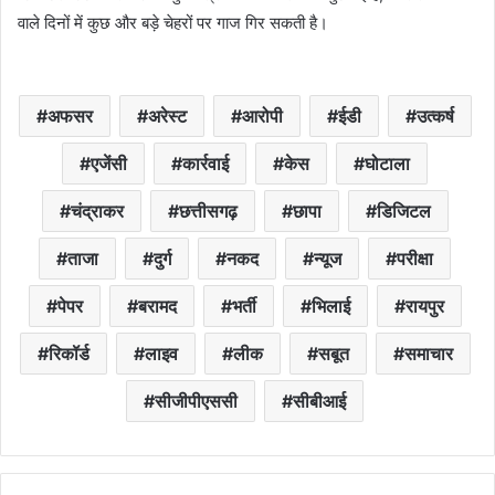
वाले दिनों में कुछ और बड़े चेहरों पर गाज गिर सकती है।
अफसर
अरेस्ट
आरोपी
ईडी
उत्कर्ष
एजेंसी
कार्रवाई
केस
घोटाला
चंद्राकर
छत्तीसगढ़
छापा
डिजिटल
ताजा
दुर्ग
नकद
न्यूज
परीक्षा
पेपर
बरामद
भर्ती
भिलाई
रायपुर
रिकॉर्ड
लाइव
लीक
सबूत
समाचार
सीजीपीएससी
सीबीआई