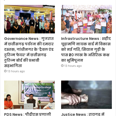
Governance News : गुजरात
Infrastructure News : शहीद
में छत्तीसगढ़ पर्यटन की दमदार
चूड़ामणि नायक वार्ड में विकास
दस्तक, गांधीनगर के ‘ट्रैवल एंड
को नई गति, सियान गुड़ी के
टूरिज्म फेयर’ में छत्तीसगढ़
पास ₹20 लाख के अतिरिक्त कक्ष
टूरिज्म बोर्ड की प्रभावी
का भूमिपूजन
सहभागिता
13 hours ago
13 hours ago
PDS News : पीडीएस प्रणाली
Justice News : रायगढ़ में