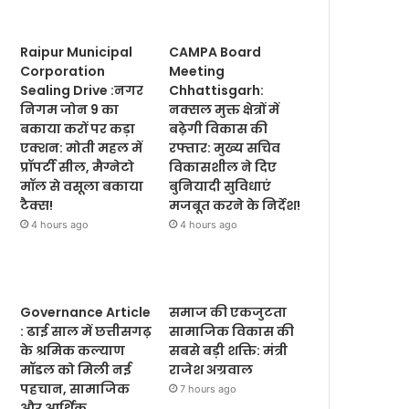
Raipur Municipal
CAMPA Board
Corporation
Meeting
Sealing Drive :नगर
Chhattisgarh:
निगम जोन 9 का
नक्सल मुक्त क्षेत्रों में
बकाया करों पर कड़ा
बढ़ेगी विकास की
एक्शन: मोती महल में
रफ्तार: मुख्य सचिव
प्रॉपर्टी सील, मैग्नेटो
विकासशील ने दिए
मॉल से वसूला बकाया
बुनियादी सुविधाएं
टैक्स!
मजबूत करने के निर्देश!
4 hours ago
4 hours ago
Governance Article
समाज की एकजुटता
: ढाई साल में छत्तीसगढ़
सामाजिक विकास की
के श्रमिक कल्याण
सबसे बड़ी शक्ति: मंत्री
मॉडल को मिली नई
राजेश अग्रवाल
पहचान, सामाजिक
7 hours ago
और आर्थिक