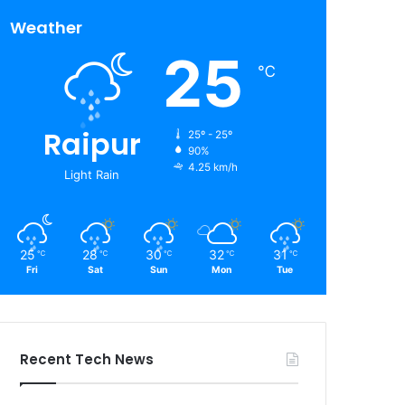
Weather
25
℃
Raipur
25º - 25º
90%
4.25 km/h
Light Rain
25
28
30
32
31
℃
℃
℃
℃
℃
Fri
Sat
Sun
Mon
Tue
Recent Tech News