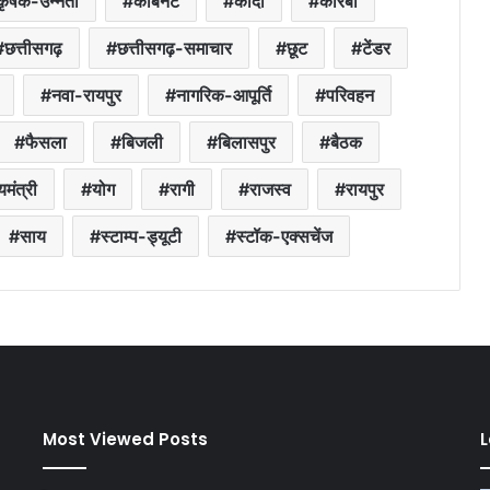
कृषक-उन्नती
कैबिनेट
कोदो
कोरबा
छत्तीसगढ़
छत्तीसगढ़-समाचार
छूट
टेंडर
नवा-रायपुर
नागरिक-आपूर्ति
परिवहन
फैसला
बिजली
बिलासपुर
बैठक
यमंत्री
योग
रागी
राजस्व
रायपुर
साय
स्टाम्प-ड्यूटी
स्टॉक-एक्सचेंज
Most Viewed Posts
L