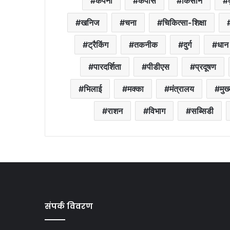
कंपनी
कपास
किसान
खनिज
चना
चिकित्सा-शिक्षा
ट्रैकिंग
तकनीक
दुर्ग
धान
पारदर्शिता
पीडीएस
प्रदूषण
भिलाई
मक्का
मंत्रालय
मुख्
राशन
विभाग
सब्सिडी
संपर्क विवरण