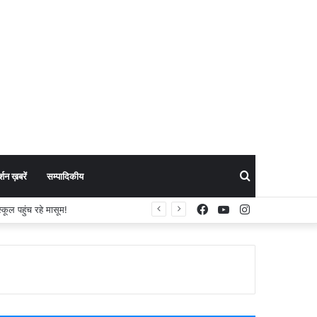
Search
शन ख़बरें
सम्पादिकीय
Facebook
YouTube
Instagram
Raipur Municipal Corporation Sealing Drive :नगर निगम जोन 9 का बकाया करों पर कड़ा एक्शन: मोती महल में प्रॉपर्टी सील, मैग्नेटो मॉल से वसूला बकाया टैक्स!
for