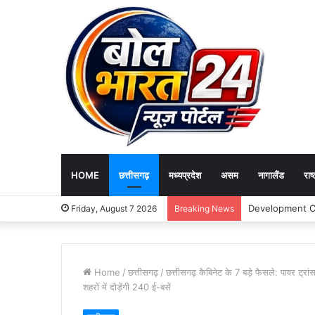
HOME
छत्तीसगढ़
मध्यप्रदेश
असम
नागालैंड
राष्
Friday, August 7 2026
Breaking News
Home
/
छत्तीसगढ़
/
छत्तीसगढ़ कैबिनेट के 7 बड़े फैसले: पावर ट
शहरों में दौड़ेंगी 240 ई-बसें