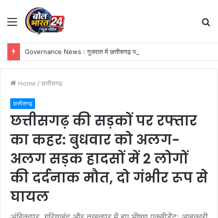
Menu
S
fo
Governance News : गुजरात में छत्तीसगढ़ पर्यटन की दमदार दस्तक, गांधीनगर के ‘ट्रैवल एंड टूरिज्म फेयर’ में छत्तीसगढ़ टूरिज्म बोर्ड की प्रभावी सहभागिता
Home
/
छत्तीसगढ़
छत्तीसगढ़
छत्तीसगढ़ की सड़कों पर रफ्तार
का कहर: बुधवार को अलग-
अलग सड़क हादसों में 2 लोगों
की दर्दनाक मौत, दो गंभीर रूप से
घायल
अंबिकापुर, गरियाबंद और तखतपुर में हुए भीषण एक्सीडेंट; आबकारी