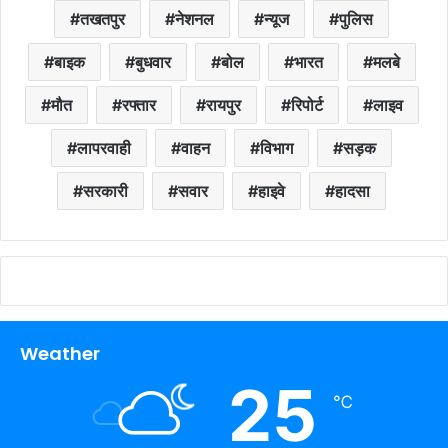
तखतपुर
नेशनल
न्यूज
पुलिस
बाइक
बुधवार
बोल
भारत
मलबे
मौत
रफ्तार
रायपुर
रिपोर्ट
लाइव
लापरवाही
वाहन
विभाग
सड़क
सरकारी
सवार
हाइवे
हादसा
Weather
25
℃