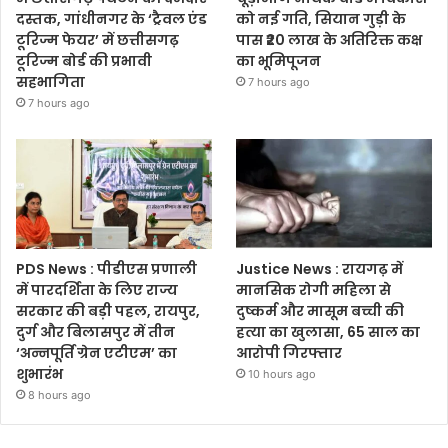
दस्तक, गांधीनगर के ‘ट्रैवल एंड
को नई गति, सियान गुड़ी के
टूरिज्म फेयर’ में छत्तीसगढ़
पास ₹20 लाख के अतिरिक्त कक्ष
टूरिज्म बोर्ड की प्रभावी
का भूमिपूजन
सहभागिता
7 hours ago
7 hours ago
PDS News : पीडीएस प्रणाली
Justice News : रायगढ़ में
में पारदर्शिता के लिए राज्य
मानसिक रोगी महिला से
सरकार की बड़ी पहल, रायपुर,
दुष्कर्म और मासूम बच्ची की
दुर्ग और बिलासपुर में तीन
हत्या का खुलासा, 65 साल का
‘अन्नपूर्ति ग्रेन एटीएम’ का
आरोपी गिरफ्तार
शुभारंभ
10 hours ago
8 hours ago