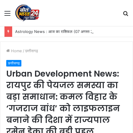
Menu
S
fo
Astrology News : आज का राशिफल (07 अगस्त 2026): वृष राशि में चंद्रमा के उच्च संचरण से चमकेगी इन राशियों की किस्मत, आय में होगी वृद्धि
Home
/
छत्तीसगढ़
छत्तीसगढ़
Urban Development News:
रायपुर की पेयजल समस्या का
बड़ा समाधान: कमल विहार के
‘गजराज बांध’ को लाइफलाइन
बनाने की दिशा में राज्यपाल
रमेन डेका की बड़ी पहल