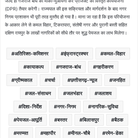
जल्द ही गजराज बांध का मौका-मुआयना कर प्रोजेक्ट की विस्तृत कार्ययोजना
(DPR) तैयार करेगी। राज्यपाल की इस सक्रियता और मार्गदर्शन के बाद नगर
निगम प्रशासन भी पूरी तरह मुस्तैद हो गया है। माना जा रहा है कि इस परियोजना
के आकार लेने से कमल विहार, टिकरापारा, संतोषी नगर और पुरानी बस्ती सहित
दक्षिण रायपुर के लाखों नागरिकों को सीधे तौर पर शुद्ध पेयजल का लाभ मिलेगा।
अतिरिक्त-कमिशनर
इंफ्रास्ट्रक्चर
कमल-विहार
कायाकल्प
गजराज-बांध
गहरीकरण
ग्रीष्मकाल
चर्चा
छत्तीसगढ़-न्यूज
जनहित
जल-संसाधन
जलभंडार
जलाशय
दिशा-निर्देश
नगर-निगम
नागरिक-सुविधा
पेयजल-आपूर्ति
बस्तर
बिलासपुर
बैठक
मरम्मत
महापौर
मीनल-चौबे
रमेन-डेका