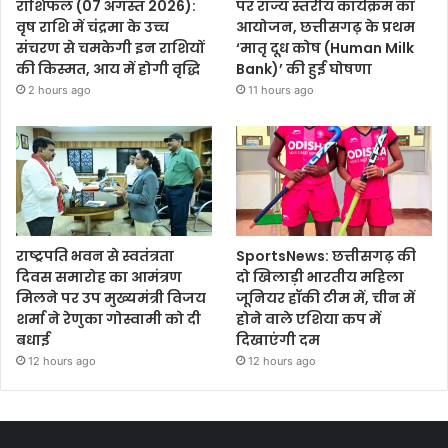
राशिफल (07 अगस्त 2026):
पर राज्य स्तरीय कार्यक्रम का
वृष राशि में चंद्रमा के उच्च
आयोजन, छत्तीसगढ़ के प्रथम
संचरण से चमकेगी इन राशियों
‘मातृ दूध कोष (Human Milk
की किस्मत, आय में होगी वृद्धि
Bank)’ की हुई घोषणा
2 hours ago
11 hours ago
राष्ट्रपति भवन से स्वतंत्रता
SportsNews: छत्तीसगढ़ की
दिवस समारोह का आमंत्रण
दो खिलाड़ी भारतीय महिला
मिलने पर उप मुख्यमंत्री विजय
जूनियर हॉकी टीम में, चीन में
शर्मा ने रेणुका गोस्वामी को दी
होने वाले एशिया कप में
बधाई
दिखाएंगी दम
12 hours ago
12 hours ago