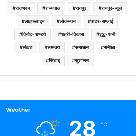
राजभवन
राज्यपाल
रायपुर
रायपुर-न्यूज
लाइफलाइन
लोकभवन
वाटर-सप्लाई
विनोद-पाण्डये
शहरी-विकास
शुद्ध-पानी
संकट
समन्वय
समाधान
समीक्षा
सिंचाई
सुशासन
Weather
28
℃