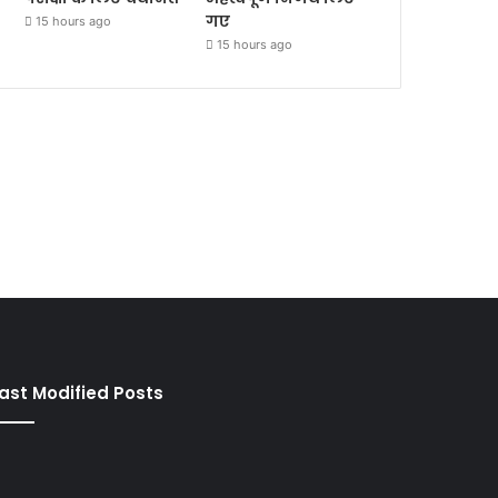
गए
15 hours ago
15 hours ago
ast Modified Posts