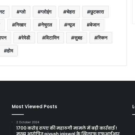
नट
ग्लो
ग्लोइंग
चेहरा
छुटकारा
निखार
नेचुरल
न्यूज
बेजान
ापन
रेमेडी
विटामिन
सुबह
स्किन
होम
Most Viewed Posts
L
2 October 2024
1700 करोड़ रुपए की महाठगी मामले में बड़ी कार्रवाई !
मुख्य आरोपित piyush jaiswal के खिलाफ एफआईआर