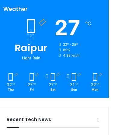
Weather
27
℃
Raipur
32º - 25º
82%
4.98 km/h
Light Rain
32
27
27
31
32
℃
℃
℃
℃
℃
Thu
Fri
Sat
Sun
Mon
Recent Tech News