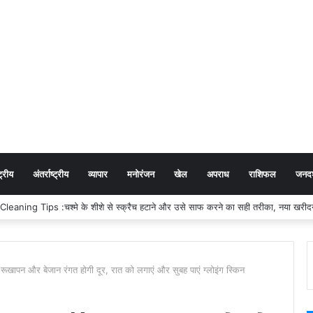
ट्रीय
अंतर्राष्ट्रीय
व्यापार
मनोरंजन
खेल
अपराध
राशिफल
जनदर्
aning Tips :चश्मे के शीशे से स्क्रैच हटाने और उसे साफ करने का सही तरीका, नया खरीदने 
रूखापन और बेजान रंगत होगी दूर, रात को लगाएं और सुबह पाएं ग्लोइंग स्किन