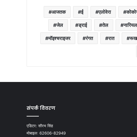
आजतक
ई
एलोवेरा
कोको
जेल
ड्राई
तेल
नारियल
मॉइश्चराइजर
रंगत
रात
रूख
संपर्क विवरण
एडिटर:
सौरभ सिंह
मोबाइल:
62606-82949