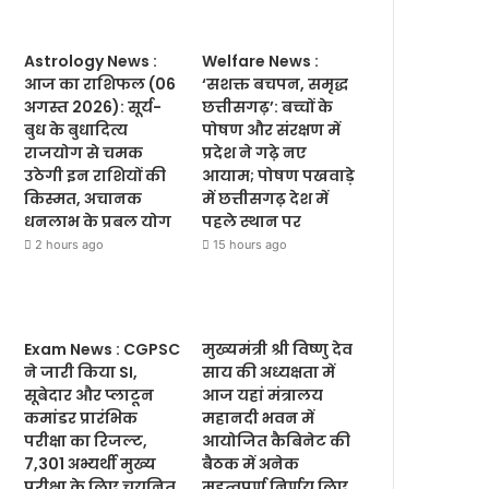
Astrology News :
Welfare News :
आज का राशिफल (06
‘सशक्त बचपन, समृद्ध
अगस्त 2026): सूर्य-
छत्तीसगढ़’: बच्चों के
बुध के बुधादित्य
पोषण और संरक्षण में
राजयोग से चमक
प्रदेश ने गढ़े नए
उठेगी इन राशियों की
आयाम; पोषण पखवाड़े
किस्मत, अचानक
में छत्तीसगढ़ देश में
धनलाभ के प्रबल योग
पहले स्थान पर
2 hours ago
15 hours ago
Exam News : CGPSC
मुख्यमंत्री श्री विष्णु देव
ने जारी किया SI,
साय की अध्यक्षता में
सूबेदार और प्लाटून
आज यहां मंत्रालय
कमांडर प्रारंभिक
महानदी भवन में
परीक्षा का रिजल्ट,
आयोजित कैबिनेट की
7,301 अभ्यर्थी मुख्य
बैठक में अनेक
परीक्षा के लिए चयनित
महत्वपूर्ण निर्णय लिए