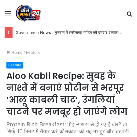
Menu
S
fo
Governance News : गुजरात में छत्तीसगढ़ पर्यटन की दमदार दस्तक, गांधीनगर के ‘ट्रैवल एंड टूरिज्म फेयर’ में छत्तीसगढ़ टूरिज्म बोर्ड की प्रभावी सहभागिता
Home
/
Feature
Feature
Aloo Kabli Recipe: सुबह के
नाश्ते में बनाएं प्रोटीन से भरपूर
‘आलू काबली चाट’, उंगलियां
चाटने पर मजबूर हो जाएंगे लोग
Protein Rich Breakfast: पोहा-पराठा से हो गए हैं बोर? तो
सिर्फ 10 मिनट में तैयार करें कोलकाता की यह मशहूर और चटपटी