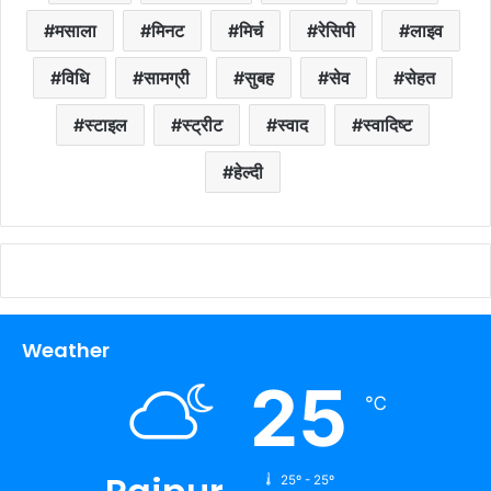
मसाला
मिनट
मिर्च
रेसिपी
लाइव
विधि
सामग्री
सुबह
सेव
सेहत
स्टाइल
स्ट्रीट
स्वाद
स्वादिष्ट
हेल्दी
Weather
25
℃
25º - 25º