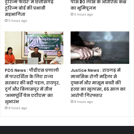
टूरिज्म फेयर’ में छत्तीसगढ़
पास ₹20 लाख के अतिरिक्त कक्ष
टूरिज्म बोर्ड की प्रभावी
का भूमिपूजन
सहभागिता
5 hours ago
5 hours ago
PDS News : पीडीएस प्रणाली
Justice News : रायगढ़ में
में पारदर्शिता के लिए राज्य
मानसिक रोगी महिला से
सरकार की बड़ी पहल, रायपुर,
दुष्कर्म और मासूम बच्ची की
दुर्ग और बिलासपुर में तीन
हत्या का खुलासा, 65 साल का
‘अन्नपूर्ति ग्रेन एटीएम’ का
आरोपी गिरफ्तार
शुभारंभ
8 hours ago
6 hours ago