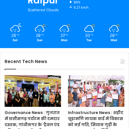
Raipur
89%
6.21 km/h
Scattered Clouds
25
26
27
30
29
℃
℃
℃
℃
℃
Sat
Sun
Mon
Tue
Wed
Recent Tech News
Governance News : गुजरात
Infrastructure News : शहीद
में छत्तीसगढ़ पर्यटन की दमदार
चूड़ामणि नायक वार्ड में विकास
दस्तक, गांधीनगर के ‘ट्रैवल एंड
को नई गति, सियान गुड़ी के