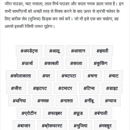
जीरा पाउडर, चाट मसाला, लाल मिर्च पाउडर और काला नमक डाला जाता है। इन
सभी सामग्रियों को अच्छी तरह से मिक्स करने के बाद ऊपर से क्रंची फ्लेवर के
लिए बारीक सेव (भुजिया) छिड़क कर सर्व करें। जो भी इसे एक बार चखेगा, वह
आपसे इसकी रेसिपी जरूर पूछेगा।
अपडेट्स
आलू
आसान
इमली
ऊर्जा
काबली
काला
कुकिंग
कोलाकाता
घर
चटपटा
चना
चाट
जीरा
झटपट
टमाटर
टिप्स
डाइट
धनिया
नमक
नाश्ता
नींबू
प्याज
प्रोटीन
फाइबर
फ़ूड
बंगाली
बाजार
ब्रेकफास्ट
भुजिया
मशहूर