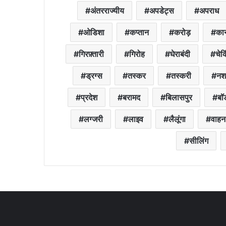
अंतरराज्यीय
अपडेट्स
अपराध
ओडिशा
कप्तान
करोड़
कान
गिरफ़्तारी
गिरोह
घेराबंदी
चेक
ड्रग्स
तस्कर
तस्करी
नश
प्रदेश
बरामद
बिलासपुर
बॉर
लग्जरी
लाइव
लैलूंगा
वाहन
सीलिंग