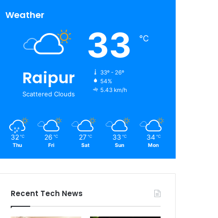
Weather
33
℃
Raipur
33º - 26º
54%
5.43 km/h
Scattered Clouds
32
26
27
33
34
℃
℃
℃
℃
℃
Thu
Fri
Sat
Sun
Mon
Recent Tech News