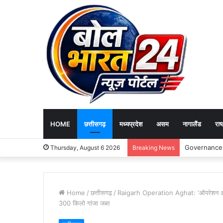
HOME
छत्तीसगढ़
मध्यप्रदेश
असम
नागालैंड
राष्
Fire Incident
Thursday, August 6 2026
Breaking News
Home
/
छत्तीसगढ़
/
Raigarh Operation Aghat: ‘ऑपरेशन आघात
300 किलो गांजा जब्त