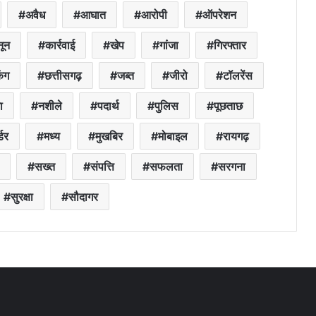
अवैध
आघात
आरोपी
ऑपरेशन
ून
कार्रवाई
खेप
गांजा
गिरफ्तार
िंग
छत्तीसगढ़
जब्त
जीरो
टॉलरेंस
ा
नशीले
पदार्थ
पुलिस
पूछताछ
्डर
मध्य
मुखबिर
मोबाइल
रायगढ़
सख्त
संपत्ति
सफलता
सरगना
सुरक्षा
सौदागर