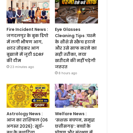
Fire Incident News :
Eye Glasses
जगदलपुर के बुक डिपो
Cleaning Tips :चश्मे
में लगी भीषण आग,
के शीशे से स्क्रैच हटाने
शटर तोड़कर आग
और उसे साफ करने का
बुझाने में जुटी SDRF
सही तरीका, नया
की टीम
खरीदने की नहीं पड़ेगी
जरूरत
23 minutes ago
8 hours ago
Astrology News :
Welfare News :
आज का राशिफल (06
‘सशक्त बचपन, समृद्ध
अगस्त 2026): सूर्य-
छत्तीसगढ़’: बच्चों के
बुध के बुधादित्य
पोषण और संरक्षण में