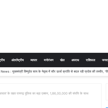
ट्रीय
अंतर्राष्ट्रीय
व्यापार
मनोरंजन
खेल
अपराध
राशिफल
जनदर्
 News : जगदलपुर के बुक डिपो में लगी भीषण आग, शटर तोड़कर आग बुझाने में जुटी SDRF की
’ के तहत रायगढ़ पुलिस का बड़ा एक्शन, 1,86,00,000 की संपत्ति के साथ