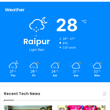
Weather
28
℃
Raipur
28º - 27º
81%
3.87 km/h
Light Rain
27
29
24
31
33
℃
℃
℃
℃
℃
Thu
Fri
Sat
Sun
Mon
Recent Tech News