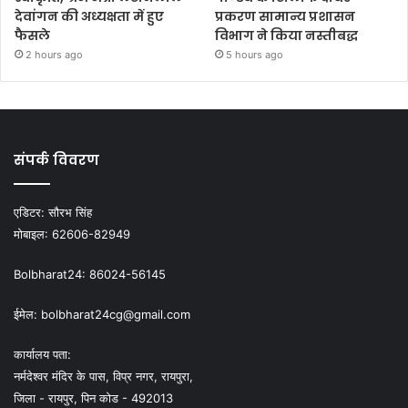
देवांगन की अध्यक्षता में हुए
प्रकरण सामान्य प्रशासन
फैसले
विभाग ने किया नस्तीबद्ध
2 hours ago
5 hours ago
संपर्क विवरण
एडिटर:
सौरभ सिंह
मोबाइल:
62606-82949
Bolbharat24:
86024-56145
ईमेल:
bolbharat24cg@gmail.com
कार्यालय पता:
नर्मदेश्वर मंदिर के पास, विप्र नगर, रायपुरा,
जिला - रायपुर, पिन कोड - 492013