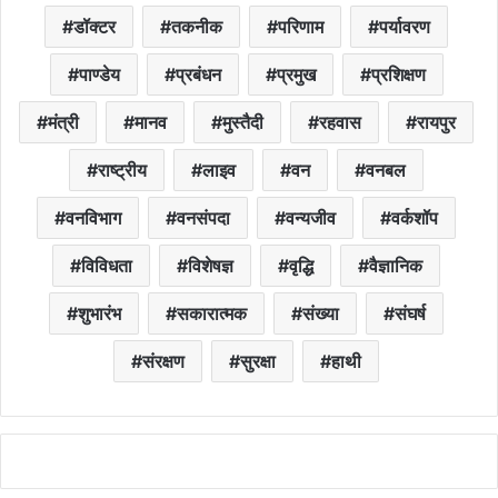
डॉक्टर
तकनीक
परिणाम
पर्यावरण
पाण्डेय
प्रबंधन
प्रमुख
प्रशिक्षण
मंत्री
मानव
मुस्तैदी
रहवास
रायपुर
राष्ट्रीय
लाइव
वन
वनबल
वनविभाग
वनसंपदा
वन्यजीव
वर्कशॉप
विविधता
विशेषज्ञ
वृद्धि
वैज्ञानिक
शुभारंभ
सकारात्मक
संख्या
संघर्ष
संरक्षण
सुरक्षा
हाथी