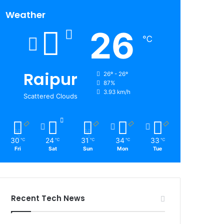
Weather
26
℃
Raipur
26º - 26º
87%
3.93 km/h
Scattered Clouds
30
24
31
34
33
℃
℃
℃
℃
℃
Fri
Sat
Sun
Mon
Tue
Recent Tech News