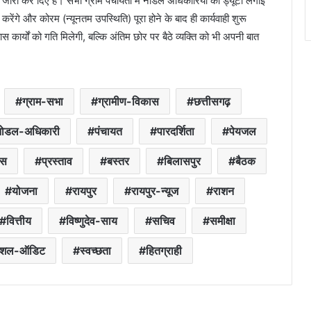
री कर दिए हैं। सभी ग्राम पंचायतों में नोडल अधिकारियों की ड्यूटी लगाई
करेंगे और कोरम (न्यूनतम उपस्थिति) पूरा होने के बाद ही कार्यवाही शुरू
कार्यों को गति मिलेगी, बल्कि अंतिम छोर पर बैठे व्यक्ति को भी अपनी बात
ग्राम-सभा
ग्रामीण-विकास
छत्तीसगढ़
नोडल-अधिकारी
पंचायत
पारदर्शिता
पेयजल
ास
प्रस्ताव
बस्तर
बिलासपुर
बैठक
योजना
रायपुर
रायपुर-न्यूज
राशन
वित्तीय
विष्णुदेव-साय
सचिव
समीक्षा
ोशल-ऑडिट
स्वच्छता
हितग्राही