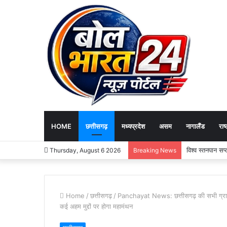
HOME
छत्तीसगढ़
मध्यप्रदेश
असम
नागालैंड
राष्
विश्व स्तनपान स
Thursday, August 6 2026
Breaking News
Home
/
छत्तीसगढ़
/
Panchayat News: छत्तीसगढ़ की सभी ग्राम पं
कई अहम मुद्दों पर होगा महामंथन