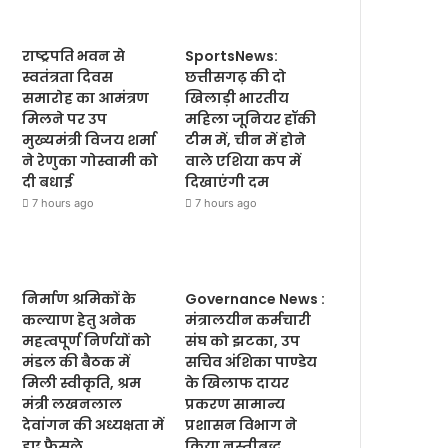
राष्ट्रपति भवन से
SportsNews:
स्वतंत्रता दिवस
छत्तीसगढ़ की दो
समारोह का आमंत्रण
खिलाड़ी भारतीय
मिलने पर उप
महिला जूनियर हॉकी
मुख्यमंत्री विजय शर्मा
टीम में, चीन में होने
ने रेणुका गोस्वामी को
वाले एशिया कप में
दी बधाई
दिखाएंगी दम
7 hours ago
7 hours ago
निर्माण श्रमिकों के
Governance News :
कल्याण हेतु अनेक
मंत्रालयीन कर्मचारी
महत्वपूर्ण निर्णयों को
संघ को झटका, उप
मंडल की बैठक में
सचिव अंशिका पाण्डेय
मिली स्वीकृति, श्रम
के खिलाफ दायर
मंत्री लखनलाल
प्रकरण सामान्य
देवांगन की अध्यक्षता में
प्रशासन विभाग ने
हुए फैसले
किया नस्तीबद्ध