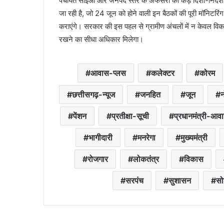
पंचायत सीईओ और जनपद स्तर के अफसरों को कड़े दिशा-निर्देश जा
जा रही है, जो 24 जून को होने वाली इन बैठकों की पूरी मॉनिटरिंग 
कराएंगे। सरकार की इस पहल से ग्रामीण अंचलों में न केवल विकास 
रखने का सीधा अधिकार मिलेगा।
आवास-प्लस
कलेक्टर
कोरम
छत्तीसगढ़-न्यूज
जनहित
जून
पेंशन
प्रतीक्षा-सूची
प्रधानमंत्री-आव
भागीदारी
मनरेगा
मुख्यमंत्री
रोजगार
लोकतंत्र
विकास
सरपंच
सुशासन
स