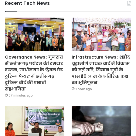
Recent Tech News
Governance News : गुजरात
Infrastructure News : शहीद
में छत्तीसगढ़ पर्यटन की दमदार
चूड़ामणि नायक वार्ड में विकास
दस्तक, गांधीनगर के ‘ट्रैवल एंड
को नई गति, सियान गुड़ी के
टूरिज्म फेयर’ में छत्तीसगढ़
पास ₹20 लाख के अतिरिक्त कक्ष
टूरिज्म बोर्ड की प्रभावी
का भूमिपूजन
सहभागिता
1 hour ago
57 minutes ago