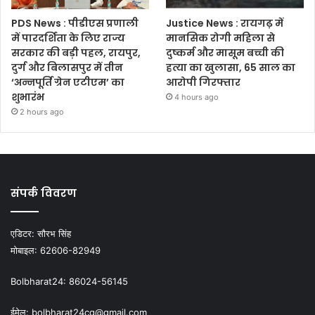
PDS News : पीडीएस प्रणाली
Justice News : रायगढ़ में
में पारदर्शिता के लिए राज्य
मानसिक रोगी महिला से
सरकार की बड़ी पहल, रायपुर,
दुष्कर्म और मासूम बच्ची की
दुर्ग और बिलासपुर में तीन
हत्या का खुलासा, 65 साल का
‘अन्नपूर्ति ग्रेन एटीएम’ का
आरोपी गिरफ्तार
शुभारंभ
4 hours ago
2 hours ago
संपर्क विवरण
एडिटर:
सौरभ सिंह
मोबाइल:
62606-82949
Bolbharat24:
86024-56145
ईमेल:
bolbharat24cg@gmail.com