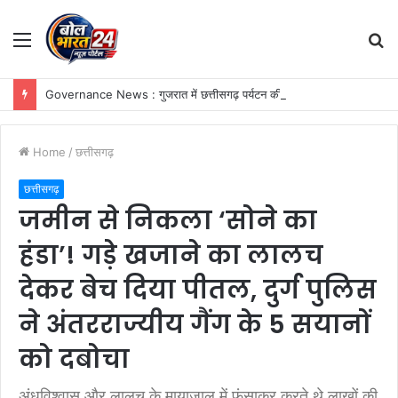
Menu
S
fo
Governance News : गुजरात में छत्तीसगढ़ पर्यटन की दमदार दस्तक, गांधीनगर के ‘ट्रैवल एंड टूरिज्म फेयर’ में छत्तीसगढ़ टूरिज्म बोर्ड की प्रभावी सहभागिता
Home
/
छत्तीसगढ़
छत्तीसगढ़
जमीन से निकला ‘सोने का
हंडा’! गड़े खजाने का लालच
देकर बेच दिया पीतल, दुर्ग पुलिस
ने अंतरराज्यीय गैंग के 5 सयानों
को दबोचा
अंधविश्वास और लालच के मायाजाल में फंसाकर करते थे लाखों की