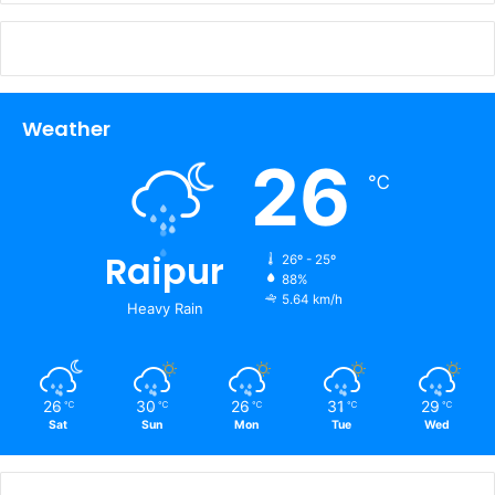
Weather
26
℃
Raipur
26º - 25º
88%
5.64 km/h
Heavy Rain
26
30
26
31
29
℃
℃
℃
℃
℃
Sat
Sun
Mon
Tue
Wed