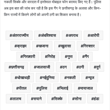
नकली सिक्के और वारदात में इस्तेमाल मोबाइल फोन बरामद किए गए हैं। पुलिस
अब इस बात की जांच कर रही है कि इस गैंग ने छत्तीसगढ़ के अलावा और किन-
किन राज्यों में कितने लोगों को अपनी ठगी का शिकार बनाया है।
अंतरराज्यीय
अंधविश्वास
अपराध
आरोपी
क्राइम
खजाना
खुलासा
गिरफ्तार
गिरफ़्तारी
गिरोह
गुप्त
गैंग
छत्तीसगढ़
जालसाजी
ठग
ठगी
दुर्ग
धोखाधड़ी
नईदुनिया
नकली
न्यूज
पीतल
पुलिस
भिलाई
मायाजाल
लालच
सयाने
सिक्के
सोना
हंडा