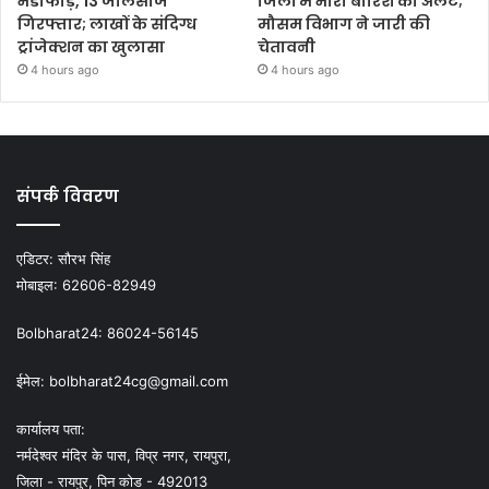
भंडाफोड़, 13 जालसाज
जिलों में भारी बारिश का अलर्ट;
गिरफ्तार; लाखों के संदिग्ध
मौसम विभाग ने जारी की
ट्रांजेक्शन का खुलासा
चेतावनी
4 hours ago
4 hours ago
संपर्क विवरण
एडिटर:
सौरभ सिंह
मोबाइल:
62606-82949
Bolbharat24:
86024-56145
ईमेल:
bolbharat24cg@gmail.com
कार्यालय पता:
नर्मदेश्वर मंदिर के पास, विप्र नगर, रायपुरा,
जिला - रायपुर, पिन कोड - 492013