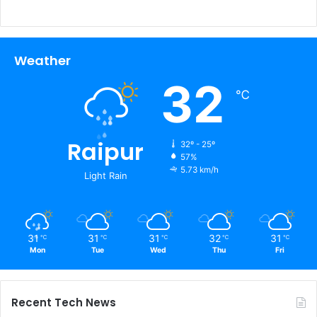
Weather
32
℃
Raipur
32º - 25º
57%
5.73 km/h
Light Rain
31
31
31
32
31
℃
℃
℃
℃
℃
Mon
Tue
Wed
Thu
Fri
Recent Tech News