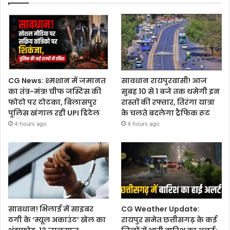
CG News: श्मशान में जमानत
सावधान रायपुरवासी! आज
का तंत्र-मंत्र! चीफ जस्टिस की
सुबह 10 से 1 बजे तक थमेगी इन
फोटो पर टोटका, बिलासपुर
रास्तों की रफ्तार, तिरंगा यात्रा
पुलिस खंगाल रही UPI डिटेल
के चलते बदलेगा ट्रैफिक रूट
4 hours ago
4 hours ago
सावधान! भिलाई में साइबर
CG Weather Update:
ठगी के ‘म्यूल अकाउंट’ खेल का
रायपुर समेत छत्तीसगढ़ के कई