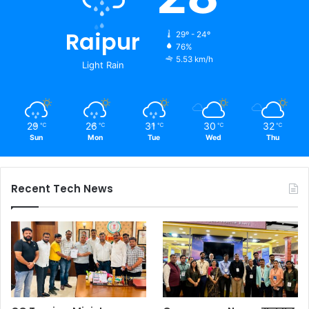
Raipur
29º - 24º
76%
5.53 km/h
Light Rain
29
26
31
30
32
℃
℃
℃
℃
℃
Sun
Mon
Tue
Wed
Thu
Recent Tech News