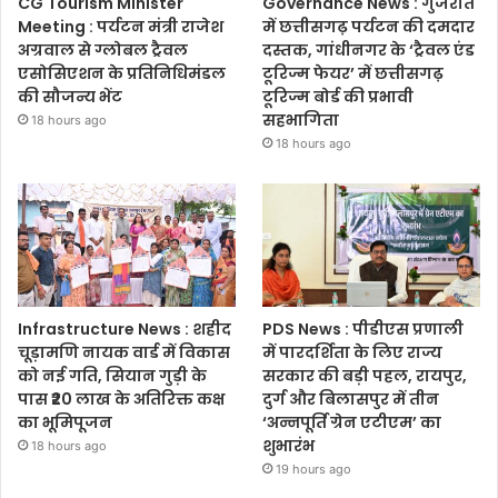
CG Tourism Minister
Governance News : गुजरात
Meeting : पर्यटन मंत्री राजेश
में छत्तीसगढ़ पर्यटन की दमदार
अग्रवाल से ग्लोबल ट्रैवल
दस्तक, गांधीनगर के ‘ट्रैवल एंड
एसोसिएशन के प्रतिनिधिमंडल
टूरिज्म फेयर’ में छत्तीसगढ़
की सौजन्य भेंट
टूरिज्म बोर्ड की प्रभावी
सहभागिता
18 hours ago
18 hours ago
Infrastructure News : शहीद
PDS News : पीडीएस प्रणाली
चूड़ामणि नायक वार्ड में विकास
में पारदर्शिता के लिए राज्य
को नई गति, सियान गुड़ी के
सरकार की बड़ी पहल, रायपुर,
पास ₹20 लाख के अतिरिक्त कक्ष
दुर्ग और बिलासपुर में तीन
का भूमिपूजन
‘अन्नपूर्ति ग्रेन एटीएम’ का
शुभारंभ
18 hours ago
19 hours ago