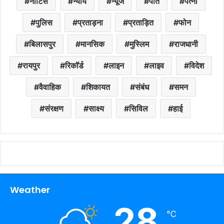
नोटिस
न्याय
न्यूज
पति
पत्नी
पुलिस
प्रताड़ना
प्रताड़ित
फोन
बिलासपुर
मानसिक
मुस्लिम
राजधानी
रायपुर
रिकॉर्ड
लाइन
लाइव
विदेश
वैवाहिक
शिकायत
संबंध
समन
संरक्षण
साक्ष्य
सिविल
हाई
Weather
28
℃