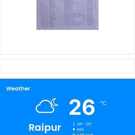
Weather
26
℃
Raipur
26º - 25º
88%