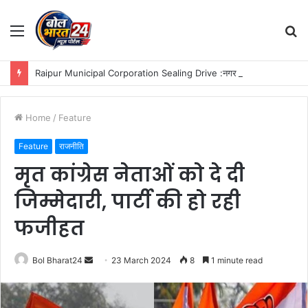
Menu
S
fo
Raipur Municipal Corporation Sealing Drive :नगर निगम जोन 9 का बकाया करों पर कड़ा एक्शन: मोती महल में प्रॉपर्टी सील, मैग्नेटो मॉल से वसूला बकाया टैक्स!
Home
/
Feature
Feature
राजनीति
मृत कांग्रेस नेताओं को दे दी
जिम्मेदारी, पार्टी की हो रही
फजीहत
Send
Bol Bharat24
23 March 2024
8
1 minute read
an
email