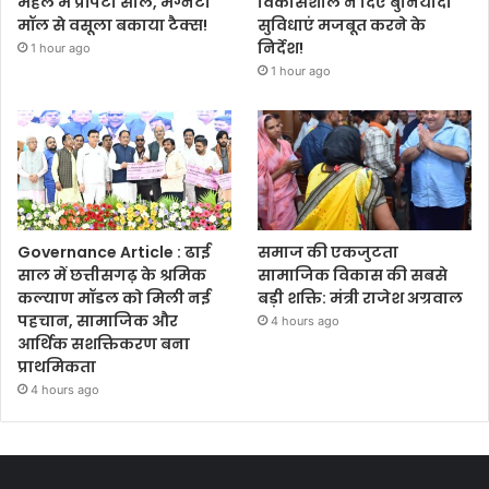
महल में प्रॉपर्टी सील, मैग्नेटो
विकासशील ने दिए बुनियादी
मॉल से वसूला बकाया टैक्स!
सुविधाएं मजबूत करने के
निर्देश!
1 hour ago
1 hour ago
Governance Article : ढाई
समाज की एकजुटता
साल में छत्तीसगढ़ के श्रमिक
सामाजिक विकास की सबसे
कल्याण मॉडल को मिली नई
बड़ी शक्ति: मंत्री राजेश अग्रवाल
पहचान, सामाजिक और
4 hours ago
आर्थिक सशक्तिकरण बना
प्राथमिकता
4 hours ago