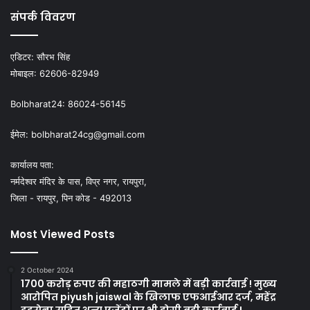
संपर्क विवरण
एडिटर:
सौरभ सिंह
मोबाइल:
62606-82949
Bolbharat24:
86024-56145
ईमेल:
bolbharat24cg@gmail.com
कार्यालय पता:
नर्मदेश्वर मंदिर के पास, विप्र नगर, रायपुरा,
जिला - रायपुर, पिन कोड - 492013
Most Viewed Posts
2 October 2024
1700 करोड़ रुपए की महाठगी मामले में बड़ी कार्रवाई ! मुख्य
आरोपित piyush jaiswal के खिलाफ एफआईआर दर्ज, महेंद्र
डडसेना सहित अन्य एजेंटों पर भी होगी बड़ी कार्रवाई !