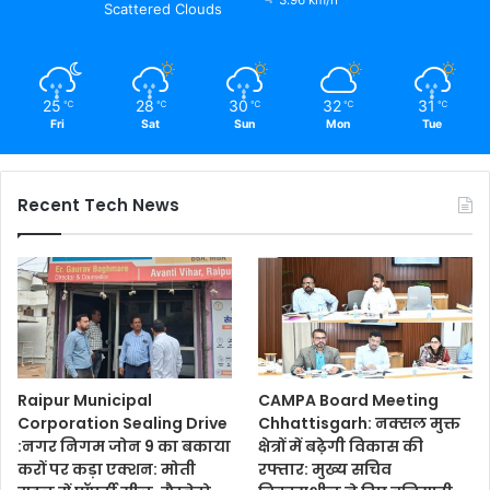
3.96 km/h
Scattered Clouds
25
28
30
32
31
℃
℃
℃
℃
℃
Fri
Sat
Sun
Mon
Tue
Recent Tech News
Raipur Municipal
CAMPA Board Meeting
Corporation Sealing Drive
Chhattisgarh: नक्सल मुक्त
:नगर निगम जोन 9 का बकाया
क्षेत्रों में बढ़ेगी विकास की
करों पर कड़ा एक्शन: मोती
रफ्तार: मुख्य सचिव