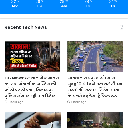
32
26
28
29
31
℃
℃
℃
℃
℃
Mon
Tue
Wed
Thu
Fri
Recent Tech News
CG News: श्मशान में जमानत
सावधान रायपुरवासी! आज
का तंत्र-मंत्र! चीफ जस्टिस की
सुबह 10 से 1 बजे तक थमेगी इन
फोटो पर टोटका, बिलासपुर
रास्तों की रफ्तार, तिरंगा यात्रा
पुलिस खंगाल रही UPI डिटेल
के चलते बदलेगा ट्रैफिक रूट
1 hour ago
1 hour ago