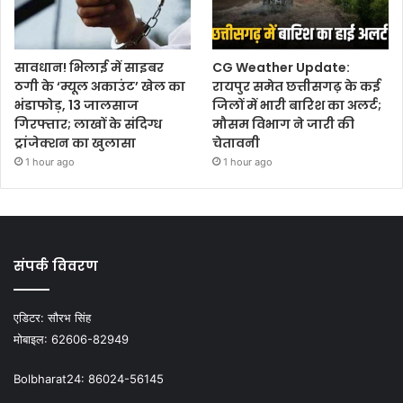
सावधान! भिलाई में साइबर
CG Weather Update:
ठगी के ‘म्यूल अकाउंट’ खेल का
रायपुर समेत छत्तीसगढ़ के कई
भंडाफोड़, 13 जालसाज
जिलों में भारी बारिश का अलर्ट;
गिरफ्तार; लाखों के संदिग्ध
मौसम विभाग ने जारी की
ट्रांजेक्शन का खुलासा
चेतावनी
1 hour ago
1 hour ago
संपर्क विवरण
एडिटर:
सौरभ सिंह
मोबाइल:
62606-82949
Bolbharat24:
86024-56145