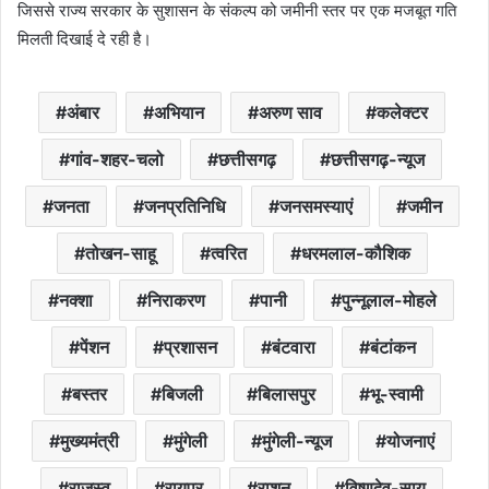
जिससे राज्य सरकार के सुशासन के संकल्प को जमीनी स्तर पर एक मजबूत गति
मिलती दिखाई दे रही है।
अंबार
अभियान
अरुण साव
कलेक्टर
गांव-शहर-चलो
छत्तीसगढ़
छत्तीसगढ़-न्यूज
जनता
जनप्रतिनिधि
जनसमस्याएं
जमीन
तोखन-साहू
त्वरित
धरमलाल-कौशिक
नक्शा
निराकरण
पानी
पुन्नूलाल-मोहले
पेंशन
प्रशासन
बंटवारा
बंटांकन
बस्तर
बिजली
बिलासपुर
भू-स्वामी
मुख्यमंत्री
मुंगेली
मुंगेली-न्यूज
योजनाएं
राजस्व
रायपुर
राशन
विष्णुदेव-साय