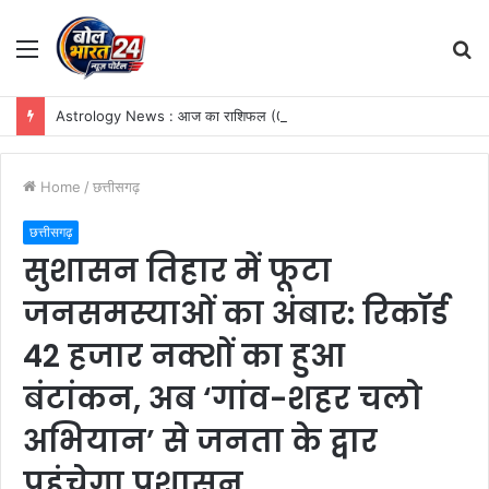
Menu
S
fo
Astrology News : आज का राशिफल (07 अगस्त 2026): वृष राशि में चंद्रमा के उच्च संचरण से चमकेगी इन राशियों की किस्मत, आय में होगी वृद्धि
Home
/
छत्तीसगढ़
छत्तीसगढ़
सुशासन तिहार में फूटा
जनसमस्याओं का अंबार: रिकॉर्ड
42 हजार नक्शों का हुआ
बंटांकन, अब ‘गांव-शहर चलो
अभियान’ से जनता के द्वार
पहुंचेगा प्रशासन