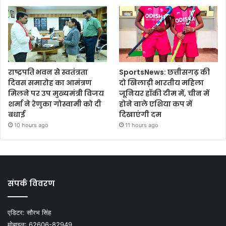
राष्ट्रपति भवन से स्वतंत्रता
SportsNews: छत्तीसगढ़ की
दिवस समारोह का आमंत्रण
दो खिलाड़ी भारतीय महिला
मिलने पर उप मुख्यमंत्री विजय
जूनियर हॉकी टीम में, चीन में
शर्मा ने रेणुका गोस्वामी को दी
होने वाले एशिया कप में
बधाई
दिखाएंगी दम
10 hours ago
11 hours ago
संपर्क विवरण
एडिटर:
सौरभ सिंह
मोबाइल:
62606-82949