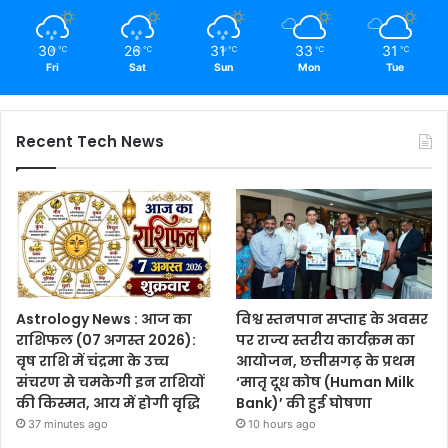
30
26
31
33
31
℃
℃
℃
℃
℃
Fri
Sat
Sun
Mon
Tue
Recent Tech News
Astrology News : आज का
विश्व स्तनपान सप्ताह के अवसर
राशिफल (07 अगस्त 2026):
पर राज्य स्तरीय कार्यक्रम का
वृष राशि में चंद्रमा के उच्च
आयोजन, छत्तीसगढ़ के प्रथम
संचरण से चमकेगी इन राशियों
‘मातृ दूध कोष (Human Milk
की किस्मत, आय में होगी वृद्धि
Bank)’ की हुई घोषणा
37 minutes ago
10 hours ago