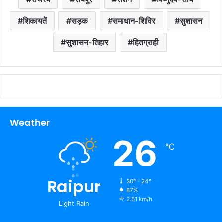
शिकायतें
सड़क
समाधान-शिविर
सुशासन
सुशासन-तिहार
हितग्राही
Weather
26
℃
Raipur
30º - 24º
87%
2.51 km/h
Light Rain