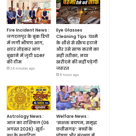
Fire Incident News :
Eye Glasses
जगदलपुर के बुक डिपो
Cleaning Tips :चश्मे
में लगी भीषण आग,
के शीशे से स्क्रैच हटाने
शटर तोड़कर आग
और उसे साफ करने का
बुझाने में जुटी SDRF
सही तरीका, नया
की टीम
खरीदने की नहीं पड़ेगी
जरूरत
24 minutes ago
8 hours ago
Astrology News :
Welfare News :
आज का राशिफल (06
‘सशक्त बचपन, समृद्ध
अगस्त 2026): सूर्य-
छत्तीसगढ़’: बच्चों के
बुध के बुधादित्य
पोषण और संरक्षण में