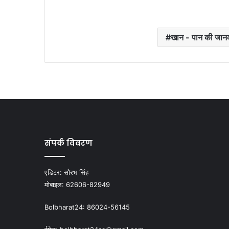
खान - पान की जान
संपर्क विवरण
एडिटर:
सौरभ सिंह
मोबाइल:
62606-82949
Bolbharat24:
86024-56145