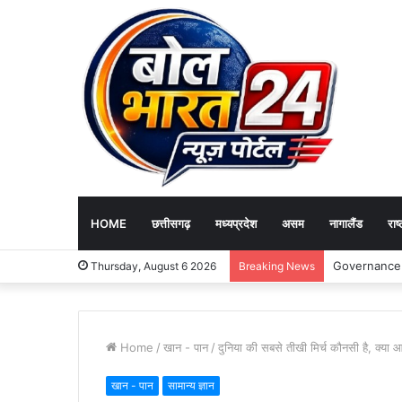
HOME
छत्तीसगढ़
मध्यप्रदेश
असम
नागालैंड
राष्
Fire Incident
Thursday, August 6 2026
Breaking News
Home
/
खान - पान
/
दुनिया की सबसे तीखी मिर्च कौनसी है, क्या 
खान - पान
सामान्य ज्ञान