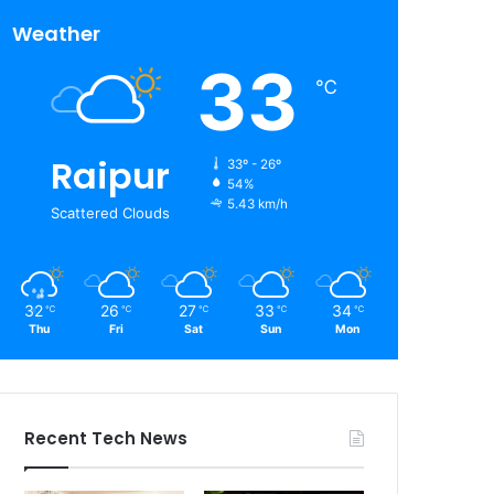
Weather
33
℃
Raipur
33º - 26º
54%
5.43 km/h
Scattered Clouds
32
26
27
33
34
℃
℃
℃
℃
℃
Thu
Fri
Sat
Sun
Mon
Recent Tech News