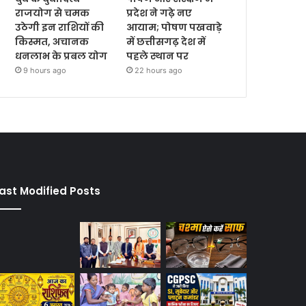
राजयोग से चमक
प्रदेश ने गढ़े नए
उठेगी इन राशियों की
आयाम; पोषण पखवाड़े
किस्मत, अचानक
में छत्तीसगढ़ देश में
धनलाभ के प्रबल योग
पहले स्थान पर
9 hours ago
22 hours ago
ast Modified Posts