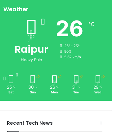
Weather
26
℃
Raipur
26º - 25º
90%
5.67 km/h
Heavy Rain
25
30
26
31
29
℃
℃
℃
℃
℃
Sat
Sun
Mon
Tue
Wed
Recent Tech News