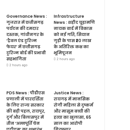
Governance News :
Infrastructure
गुजरात में छत्तीसगढ़
News : शहीद चूड़ामणि
पर्यटन की दमदार
नायक वार्ड में विकास
दस्तक, गांधीनगर के
को नई गति, सियान
‘ट्रैवल एंड टूरिज्म
गुड़ी के पास ₹20 लाख
फेयर’ में छत्तीसगढ़
के अतिरिक्त कक्ष का
टूरिज्म बोर्ड की प्रभावी
भूमिपूजन
सहभागिता
2 hours ago
2 hours ago
PDS News : पीडीएस
Justice News :
प्रणाली में पारदर्शिता
रायगढ़ में मानसिक
के लिए राज्य सरकार
रोगी महिला से दुष्कर्म
की बड़ी पहल, रायपुर,
और मासूम बच्ची की
दुर्ग और बिलासपुर में
हत्या का खुलासा, 65
तीन ‘अन्नपूर्ति ग्रेन
साल का आरोपी
एटीएम’ का शुभारंभ
गिरफ्तार