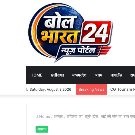
HOME
छत्तीसगढ़
मध्यप्रदेश
असम
नागालैंड
राष्
Governance News 
Saturday, August 8 2026
Breaking News
Home
/
अपराध
/
तांत्रिक का ‘खूनी’ खेल: भाई की मौत का राज बता
अपराध