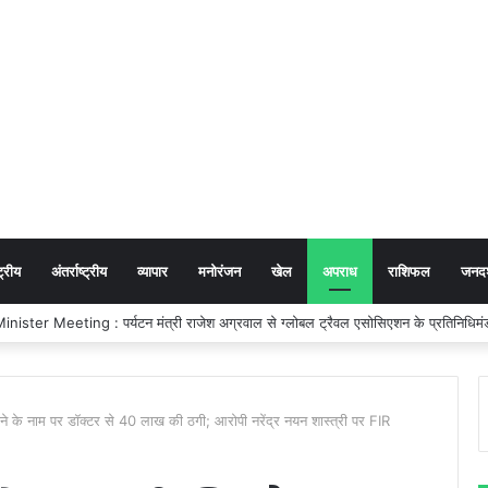
ट्रीय
अंतर्राष्ट्रीय
व्यापार
मनोरंजन
खेल
अपराध
राशिफल
जनदर्
: गुजरात में छत्तीसगढ़ पर्यटन की दमदार दस्तक, गांधीनगर के ‘ट्रैवल एंड टूरिज्म फेयर’ में छत
ने के नाम पर डॉक्टर से 40 लाख की ठगी; आरोपी नरेंद्र नयन शास्त्री पर FIR