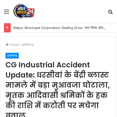
Menu
S
fo
Raipur Municipal Corporation Sealing Drive :नगर निगम जोन 9 का बकाया करों पर कड़ा एक्शन: मोती महल में प्रॉपर्टी सील, मैग्नेटो मॉल से वसूला बकाया टैक्स!
Home
/
छत्तीसगढ़
छत्तीसगढ़
CG Industrial Accident
Update: धरसीवां के बेंद्री ब्लास्ट
मामले में बड़ा मुआवजा घोटाला,
मृतक आदिवासी श्रमिकों के हक
की राशि में कटौती पर मचेगा
बवाल