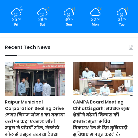
25
28
30
32
31
℃
℃
℃
℃
℃
Fri
Sat
Sun
Mon
Tue
Recent Tech News
Raipur Municipal
CAMPA Board Meeting
Corporation Sealing Drive
Chhattisgarh: नक्सल मुक्त
:नगर निगम जोन 9 का बकाया
क्षेत्रों में बढ़ेगी विकास की
करों पर कड़ा एक्शन: मोती
रफ्तार: मुख्य सचिव
महल में प्रॉपर्टी सील, मैग्नेटो
विकासशील ने दिए बुनियादी
मॉल से वसूला बकाया टैक्स!
सुविधाएं मजबूत करने के