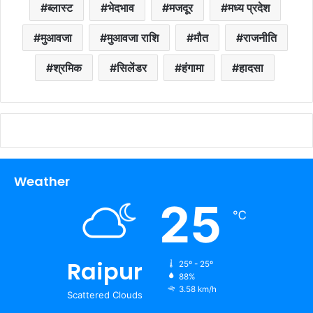
ब्लास्ट
भेदभाव
मजदूर
मध्य प्रदेश
मुआवजा
मुआवजा राशि
मौत
राजनीति
श्रमिक
सिलेंडर
हंगामा
हादसा
Weather
25
℃
Raipur
25º - 25º
88%
3.58 km/h
Scattered Clouds