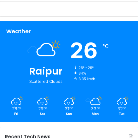
Weather
26
℃
Raipur
26º - 25º
84%
3.35 km/h
Scattered Clouds
26
29
31
33
32
℃
℃
℃
℃
℃
Fri
Sat
Sun
Mon
Tue
Recent Tech News