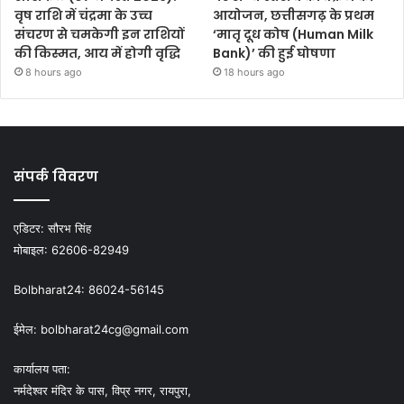
वृष राशि में चंद्रमा के उच्च
आयोजन, छत्तीसगढ़ के प्रथम
संचरण से चमकेगी इन राशियों
‘मातृ दूध कोष (Human Milk
की किस्मत, आय में होगी वृद्धि
Bank)’ की हुई घोषणा
8 hours ago
18 hours ago
संपर्क विवरण
एडिटर:
सौरभ सिंह
मोबाइल:
62606-82949
Bolbharat24:
86024-56145
ईमेल:
bolbharat24cg@gmail.com
कार्यालय पता:
नर्मदेश्वर मंदिर के पास, विप्र नगर, रायपुरा,