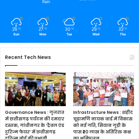
Rain
26
27
30
29
32
℃
℃
℃
℃
℃
Sun
Mon
Tue
Wed
Thu
Recent Tech News
Governance News : गुजरात
Infrastructure News : शहीद
में छत्तीसगढ़ पर्यटन की दमदार
चूड़ामणि नायक वार्ड में विकास
दस्तक, गांधीनगर के ‘ट्रैवल एंड
को नई गति, सियान गुड़ी के
टूरिज्म फेयर’ में छत्तीसगढ़
पास ₹20 लाख के अतिरिक्त कक्ष
टूरिज्म बोर्ड की प्रभावी
का भूमिपूजन