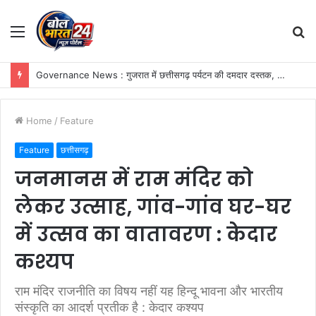
Menu
S
fo
Governance News : गुजरात में छत्तीसगढ़ पर्यटन की दमदार दस्तक, गांधीनगर के ‘ट्रैवल एंड टूरिज्म फेयर’ में छत्तीसगढ़ टूरिज्म बोर्ड की प्रभावी सहभागिता
Home
/
Feature
Feature
छत्तीसगढ़
जनमानस में राम मंदिर को
लेकर उत्साह, गांव-गांव घर-घर
में उत्सव का वातावरण : केदार
कश्यप
राम मंदिर राजनीति का विषय नहीं यह हिन्दू भावना और भारतीय
संस्कृति का आदर्श प्रतीक है : केदार कश्यप