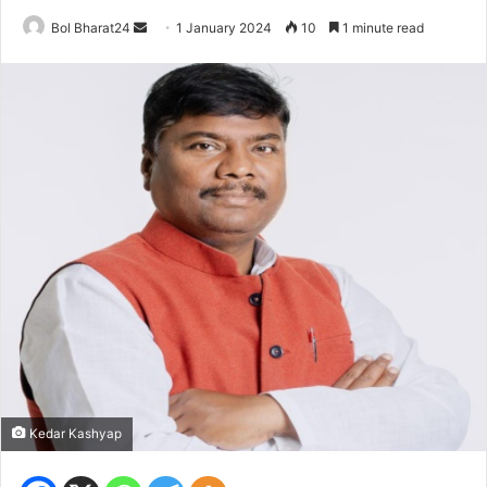
Send
Bol Bharat24
1 January 2024
10
1 minute read
an
email
Kedar Kashyap