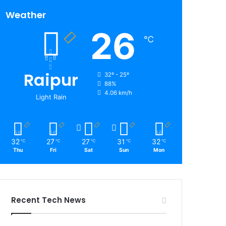
Weather
26
℃
Raipur
32º - 25º
88%
4.06 km/h
Light Rain
32
27
27
31
32
℃
℃
℃
℃
℃
Thu
Fri
Sat
Sun
Mon
Recent Tech News