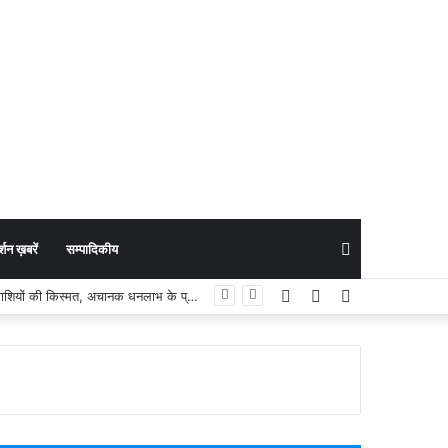
Search
शन ख़बरें
सम्पादिकीय
Facebook
YouTube
Instagram
Astrology News : आज का राशिफल (06 अगस्त 2026): सूर्य-बुध के बुधादित्य राजयोग से चमक उठेगी इन राशियों की किस्मत, अचानक धनलाभ के प्रबल योग
for