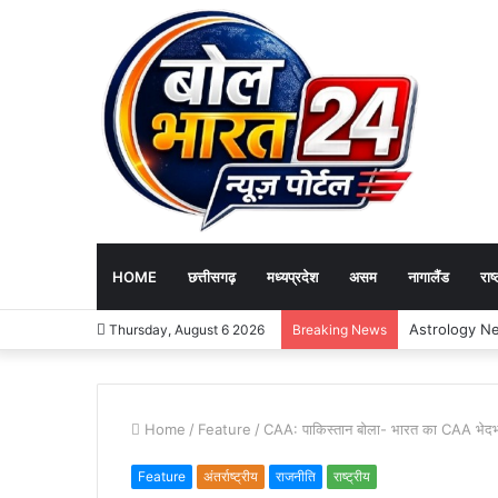
HOME
छत्तीसगढ़
मध्यप्रदेश
असम
नागालैंड
राष्
Thursday, August 6 2026
Breaking News
Home
/
Feature
/
CAA: पाकिस्तान बोला- भारत का CAA भेदभ
Feature
अंतर्राष्ट्रीय
राजनीति
राष्ट्रीय