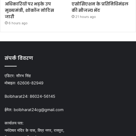
अधिकारियों पर भड़के उप
एसोसिएशन के प्रतिनिधिमंडल
मुख्यमंत्री, शोकॉज नोटिस
की सौजन्य भेंट
जारी
21 hours ago
6 hours ago
संपर्क विवरण
एडिटर:
सौरभ सिंह
मोबाइल:
62606-82949
Bolbharat24:
86024-56145
ईमेल:
bolbharat24cg@gmail.com
कार्यालय पता:
नर्मदेश्वर मंदिर के पास, विप्र नगर, रायपुरा,