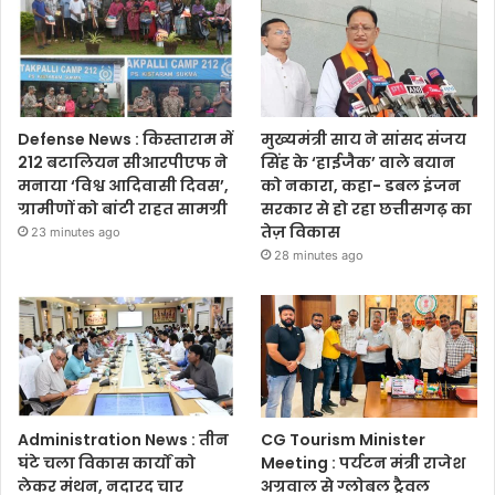
Defense News : किस्ताराम में
मुख्यमंत्री साय ने सांसद संजय
212 बटालियन सीआरपीएफ ने
सिंह के ‘हाईजैक’ वाले बयान
मनाया ‘विश्व आदिवासी दिवस’,
को नकारा, कहा- डबल इंजन
ग्रामीणों को बांटी राहत सामग्री
सरकार से हो रहा छत्तीसगढ़ का
तेज़ विकास
23 minutes ago
28 minutes ago
Administration News : तीन
CG Tourism Minister
घंटे चला विकास कार्यों को
Meeting : पर्यटन मंत्री राजेश
लेकर मंथन, नदारद चार
अग्रवाल से ग्लोबल ट्रैवल