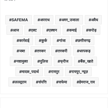
SAFEMA
अपराध
अमर_उजाला
अवैध
आज
एक्ट
एक्शन
कमाई
करोड़
कार्रवाई
कुर्क
गांजा
छत्तीसगढ़
जब्त
तस्कर
तस्करी
धरपकड़
नशामुक्त
पुलिस
फ्रीज
बैंक_खाते
मादक_पदार्थ
रायपुर
रायपुर_न्यूज़
लल्लूराम
संपत्ति
सफेमा
हेमराज_राव