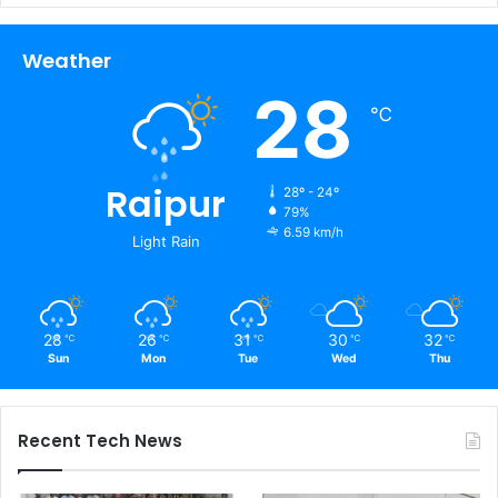
Weather
28
℃
Raipur
28º - 24º
79%
6.59 km/h
Light Rain
28
26
31
30
32
℃
℃
℃
℃
℃
Sun
Mon
Tue
Wed
Thu
Recent Tech News