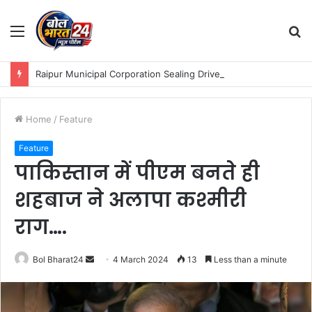
Menu
S
fo
Raipur Municipal Corporation Sealing Drive :नगर निगम जोन 9 का बकाया करों पर कड़ा एक्शन: मोती महल में प्रॉपर्टी सील, मैग्नेटो मॉल से वसूला बकाया टैक्स!
Home
/
Feature
Feature
पाकिस्तान में पीएम बनते ही
शहबाज ने अलापा कश्मीरी
राग….
Send
Bol Bharat24
4 March 2024
13
Less than a minute
an
email