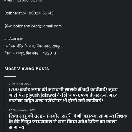
मोबाइल:
62606-82949
Bolbharat24:
86024-56145
ईमेल:
bolbharat24cg@gmail.com
कार्यालय पता:
नर्मदेश्वर मंदिर के पास, विप्र नगर, रायपुरा,
जिला - रायपुर, पिन कोड - 492013
Most Viewed Posts
2 October 2024
1700 करोड़ रुपए की महाठगी मामले में बड़ी कार्रवाई ! मुख्य
आरोपित piyush jaiswal के खिलाफ एफआईआर दर्ज, महेंद्र
डडसेना सहित अन्य एजेंटों पर भी होगी बड़ी कार्रवाई !
17 September 2024
शिवा साहू की तरह जांजगीर-सक्ती में भी महाठग, सामान्य शिक्षक
के बेटे पियूष जायसवाल ने खड़ा किया अवैध ट्रेडिंग का काला
साम्राज्य!