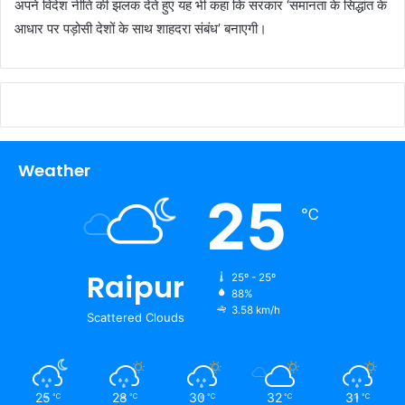
अपने विदेश नीति की झलक देते हुए यह भी कहा कि सरकार ‘समानता के सिद्धांत के
आधार पर पड़ोसी देशों के साथ शाहदरा संबंध’ बनाएगी।
Weather
25
℃
Raipur
25º - 25º
88%
3.58 km/h
Scattered Clouds
25
28
30
32
31
℃
℃
℃
℃
℃