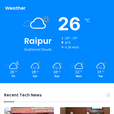
Weather
26
℃
Raipur
26º - 25º
87%
4.36 km/h
Scattered Clouds
26
28
30
32
31
℃
℃
℃
℃
℃
Fri
Sat
Sun
Mon
Tue
Recent Tech News