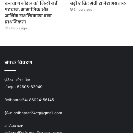
कल्याण मॉडल को मिली नई
बड़ी शक्ति: मंत्री राजेश अग्रवाल
पहचान, सामाजिक और
3 hours ago
आर्थिक सशक्तिकरण बना
प्राथमिकता
3 hours ago
संपर्क विवरण
एडिटर:
सौरभ सिंह
मोबाइल:
62606-82949
Bolbharat24:
86024-56145
ईमेल:
bolbharat24cg@gmail.com
कार्यालय पता:
नर्मदेश्वर मंदिर के पास, विप्र नगर, रायपुरा,