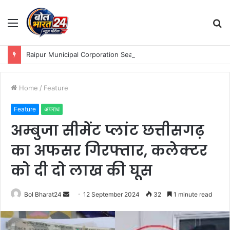
Menu
S
fo
Raipur Municipal Corporation Sealing Drive :नगर निगम जोन 9 का बकाया करों पर कड़ा एक्शन: मोती महल में प्रॉपर्टी सील, मैग्नेटो मॉल से वसूला बकाया टैक्स!
Home
/
Feature
Feature
अपराध
अम्बुजा सीमेंट प्लांट छत्तीसगढ़
का अफसर गिरफ्तार, कलेक्टर
को दी दो लाख की घूस
Send
Bol Bharat24
12 September 2024
32
1 minute read
an
email