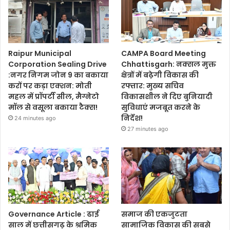
Raipur Municipal
CAMPA Board Meeting
Corporation Sealing Drive
Chhattisgarh: नक्सल मुक्त
:नगर निगम जोन 9 का बकाया
क्षेत्रों में बढ़ेगी विकास की
करों पर कड़ा एक्शन: मोती
रफ्तार: मुख्य सचिव
महल में प्रॉपर्टी सील, मैग्नेटो
विकासशील ने दिए बुनियादी
मॉल से वसूला बकाया टैक्स!
सुविधाएं मजबूत करने के
निर्देश!
24 minutes ago
27 minutes ago
Governance Article : ढाई
समाज की एकजुटता
साल में छत्तीसगढ़ के श्रमिक
सामाजिक विकास की सबसे