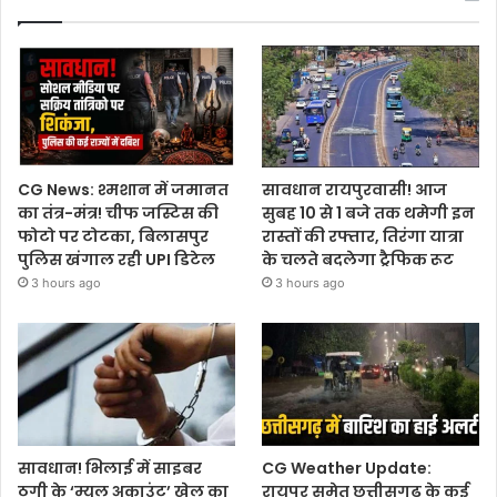
CG News: श्मशान में जमानत
सावधान रायपुरवासी! आज
का तंत्र-मंत्र! चीफ जस्टिस की
सुबह 10 से 1 बजे तक थमेगी इन
फोटो पर टोटका, बिलासपुर
रास्तों की रफ्तार, तिरंगा यात्रा
पुलिस खंगाल रही UPI डिटेल
के चलते बदलेगा ट्रैफिक रूट
3 hours ago
3 hours ago
सावधान! भिलाई में साइबर
CG Weather Update:
ठगी के ‘म्यूल अकाउंट’ खेल का
रायपुर समेत छत्तीसगढ़ के कई