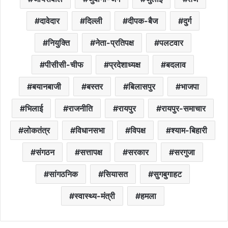
दावेदार
दिल्ली
दीपक-बैज
दुर्ग
नियुक्ति
नेता-प्रतिपक्ष
पलटवार
पीसीसी-चीफ
प्रदेशाध्यक्ष
बदलाव
बयानबाजी
बस्तर
बिलासपुर
भाजपा
भिलाई
राजनीति
रायपुर
रायपुर-समाचार
लोकतंत्र
विधानसभा
विपक्ष
श्याम-बिहारी
संगठन
सत्तापक्ष
सरकार
सरगुजा
सांगठनिक
सियासत
सुगबुगाहट
स्वास्थ्य-मंत्री
हमला