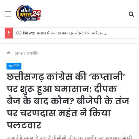
Menu
S
fo
CG News: श्मशान में जमानत का तंत्र-मंत्र! चीफ जस्टिस की फोटो पर टोटका, बिलासपुर पुलिस खंगाल रही UPI डिटेल
Home
/
राजनीति
राजनीति
छत्तीसगढ़ कांग्रेस की ‘कप्तानी’
पर शुरू हुआ घमासान: दीपक
बैज के बाद कौन? बीजेपी के तंज
पर चरणदास महंत ने किया
पलटवार
जुलाई में खत्म हो रहा है पीसीसी चीफ का कार्यकाल; स्वास्थ्य मंत्री