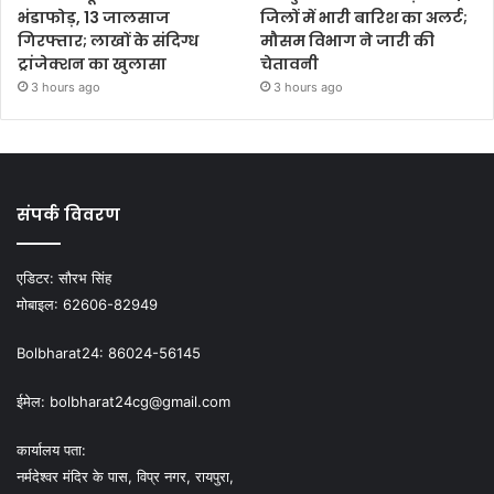
भंडाफोड़, 13 जालसाज
जिलों में भारी बारिश का अलर्ट;
गिरफ्तार; लाखों के संदिग्ध
मौसम विभाग ने जारी की
ट्रांजेक्शन का खुलासा
चेतावनी
3 hours ago
3 hours ago
संपर्क विवरण
एडिटर:
सौरभ सिंह
मोबाइल:
62606-82949
Bolbharat24:
86024-56145
ईमेल:
bolbharat24cg@gmail.com
कार्यालय पता:
नर्मदेश्वर मंदिर के पास, विप्र नगर, रायपुरा,