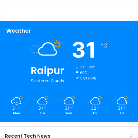
Weather
31
℃
Raipur
31º - 25º
60%
5.91 km/h
Scattered Clouds
31
31
31
32
31
℃
℃
℃
℃
℃
Mon
Tue
Wed
Thu
Fri
Recent Tech News