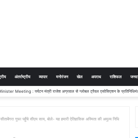
ट्रीय
अंतर्राष्ट्रीय
व्यापार
मनोरंजन
खेल
अपराध
राशिफल
जनदर्
: गुजरात में छत्तीसगढ़ पर्यटन की दमदार दस्तक, गांधीनगर के ‘ट्रैवल एंड टूरिज्म फेयर’ में छत
सीताबेंगरा गुफा पहुँचे सीएम साय, बोले- यह हमारी ऐतिहासिक अस्मिता की अमूल्य निधि