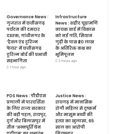
Governance News :
Infrastructure
गुजरात में छत्तीसगढ़
News : शहीद चूड़ामणि
पर्यटन की दमदार
नायक वार्ड में विकास
दस्तक, गांधीनगर के
को नई गति, सियान
‘ट्रैवल एंड टूरिज्म
गुड़ी के पास ₹20 लाख
फेयर’ में छत्तीसगढ़
के अतिरिक्त कक्ष का
टूरिज्म बोर्ड की प्रभावी
भूमिपूजन
सहभागिता
2 hours ago
1 hour ago
PDS News : पीडीएस
Justice News :
प्रणाली में पारदर्शिता
रायगढ़ में मानसिक
के लिए राज्य सरकार
रोगी महिला से दुष्कर्म
की बड़ी पहल, रायपुर,
और मासूम बच्ची की
दुर्ग और बिलासपुर में
हत्या का खुलासा, 65
तीन ‘अन्नपूर्ति ग्रेन
साल का आरोपी
एटीएम’ का शुभारंभ
गिरफ्तार