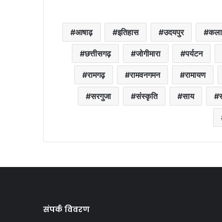
आषाढ़
इतिहास
उदयपुर
कला
छत्तीसगढ़
जोगीमारा
पर्यटन
रामगढ़
रामवनगमन
रामायण
सरगुजा
संस्कृति
साय
स
संपर्क विवरण