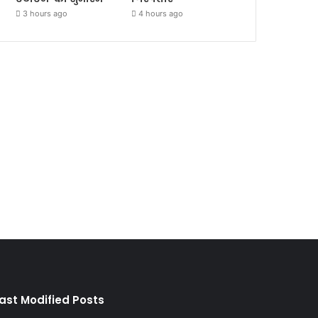
3 hours ago
4 hours ago
ast Modified Posts