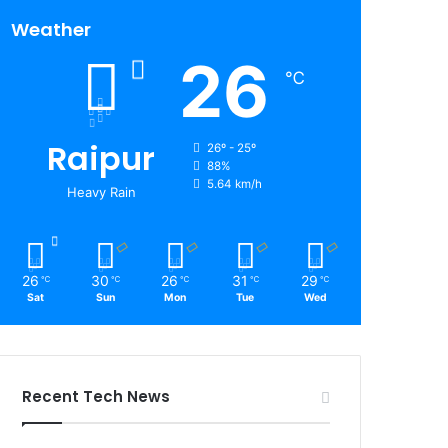
Weather
26
℃
Raipur
26º - 25º
88%
5.64 km/h
Heavy Rain
26
30
26
31
29
℃
℃
℃
℃
℃
Sat
Sun
Mon
Tue
Wed
Recent Tech News