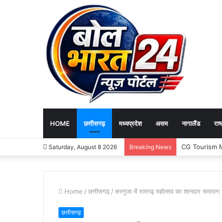
HOME
छत्तीसगढ़
मध्यप्रदेश
असम
नागालैंड
राष्
Governance News 
Saturday, August 8 2026
Breaking News
Home
/
छत्तीसगढ़
/
सरगुजा में रामगढ़ महोत्सव का शानदार समापन: 
छत्तीसगढ़