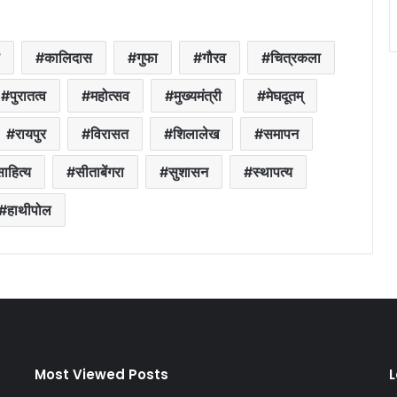
कालिदास
गुफा
गौरव
चित्रकला
पुरातत्व
महोत्सव
मुख्यमंत्री
मेघदूतम्
रायपुर
विरासत
शिलालेख
समापन
ाहित्य
सीताबेंगरा
सुशासन
स्थापत्य
हाथीपोल
Most Viewed Posts
L