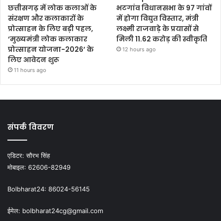
छत्तीसगढ़ में लोक कलाओं के
भटगांव विधानसभा के 97 गांवों
संरक्षण और कलाकारों के
में होगा विद्युत विस्तार, मंत्री
प्रोत्साहन के लिए बड़ी पहल,
लक्ष्मी राजवाड़े के प्रयासों से
‘मुख्यमंत्री लोक कलाकार
मिली 11.62 करोड़ की स्वीकृति
प्रोत्साहन योजना-2026’ के
12 hours ago
लिए आवेदन शुरू
11 hours ago
संपर्क विवरण
एडिटर:
सौरभ सिंह
मोबाइल:
62606-82949
Bolbharat24:
86024-56145
ईमेल:
bolbharat24cg@gmail.com