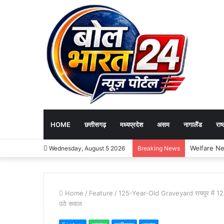
HOME
छत्तीसगढ़
मध्यप्रदेश
असम
नागालैंड
राष्
Wednesday, August 5 2026
Breaking News
Home
/
Feature
/
125-Year-Old Graveyard रायपुर में 125 वर
उठे सवाल