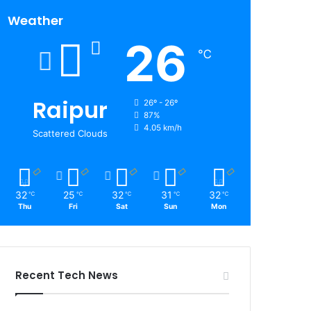
Weather
26
℃
Raipur
26º - 26º
87%
4.05 km/h
Scattered Clouds
32
25
32
31
32
℃
℃
℃
℃
℃
Thu
Fri
Sat
Sun
Mon
Recent Tech News