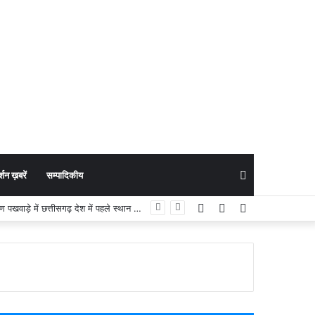
Search
शन ख़बरें
सम्पादिकीय
Facebook
YouTube
Instagram
Welfare News : ‘सशक्त बचपन, समृद्ध छत्तीसगढ़’: बच्चों के पोषण और संरक्षण में प्रदेश ने गढ़े नए आयाम; पोषण पखवाड़े में छत्तीसगढ़ देश में पहले स्थान पर
for